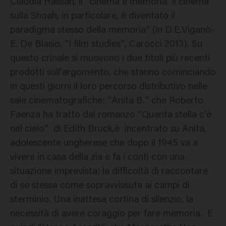
Claudia Hassan, il “cinema è memoria. Il cinema
sulla Shoah, in particolare, è diventato il
paradigma stesso della memoria” (in D.E.Viganò-
E. De Blasio, “I film studies”, Carocci 2013). Su
questo crinale si muovono i due titoli più recenti
prodotti sull’argomento, che stanno cominciando
in questi giorni il loro percorso distributivo nelle
sale cinematografiche: “Anita B.” che Roberto
Faenza ha tratto dal romanzo “Quanta stella c’è
nel cielo” di Edith Bruck,è incentrato su Anita,
adolescente ungherese che dopo il 1945 va a
vivere in casa della zia e fa i conti con una
situazione imprevista: la difficoltà di raccontare
di se stessa come sopravvissuta ai campi di
sterminio. Una inattesa cortina di silenzio, la
necessità di avere coraggio per fare memoria. E