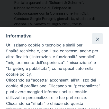
Puntata quaranta di “Schermi & Schermi”,
rubrica settimanale di Telepace in
collaborazione con la Commissione Film CEI.
Conduce Sergio Perugini, giornalista, studioso di
cinema-Tv. Sabato 25 luglio 2026, focus
speciale sui titoli dell’estate. In…
Informativa
NEWS, PERCORSI TEMATICI
Utilizziamo cookie o tecnologie simili per
Mercoledì 29 Luglio 2026
finalità tecniche e, con il tuo consenso, anche per
altre finalità ("interazioni e funzionalità semplici",
"miglioramento dell'esperienza", "misurazione" e
"targeting e pubblicità") come specificato nella
cookie policy.
Cliccando su "accetta" acconsenti all'utilizzo dei
cookie di profilazione. Cliccando su "personalizza"
puoi avere maggiori informazioni sui cookie
utilizzati e personalizzare le tue preferenze.
Cliccando su "rifiuta" o chiudendo questa
Contatti & Info