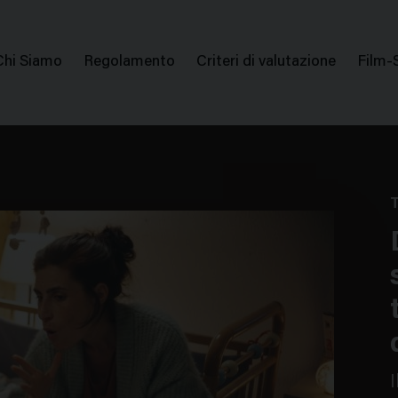
mmissione Nazionale Valutaz
Menu
Chi Siamo
Regolamento
Criteri di valutazione
Film-
di
navigazione
T
I