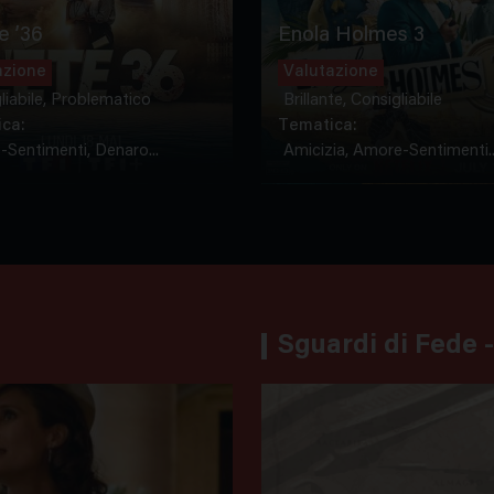
e ’36
Enola Holmes 3
azione
Valutazione
liabile, Problematico
Brillante, Consigliabile
ca:
Tematica:
Sentimenti, Denaro...
Amicizia, Amore-Sentimenti..
Sguardi di Fede -