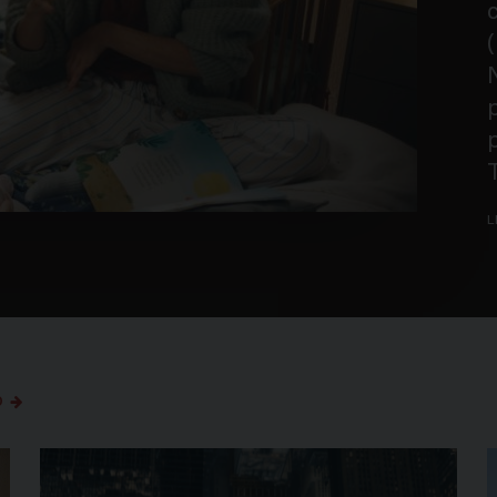
(
N
p
p
L
o