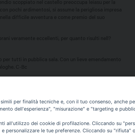
endio scoppiato nel castello preoccupa Ieiasu per la
, con pochi ardimentosi, si assume la perigliosa impresa
e nella difficile avventura e come premio del suo
 brani veramente eccellenti, per quanto risulti nell?
so per tutti in pubblica sala. Con un lieve emendamento
aloghe. C-Bc
imili per finalità tecniche e, con il tuo consenso, anche per 
amento dell'esperienza", "misurazione" e "targeting e pubbli
Contatti & Info
mmissione Nazionale Valutaz
i all'utilizzo dei cookie di profilazione. Cliccando su "pe
C.ne Aurelia, 50 – 00165 Roma
Cont
ti e personalizzare le tue preferenze. Cliccando su "rifiuta