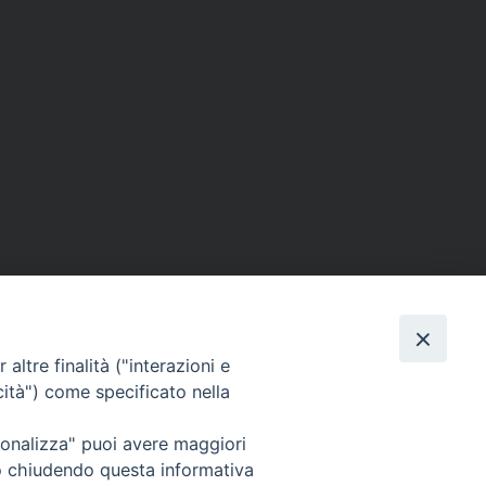
altre finalità ("interazioni e
cità") come specificato nella
ione Film
rsonalizza" puoi avere maggiori
atti
Credits
" o chiudendo questa informativa