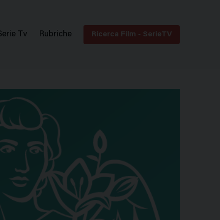
Serie Tv
Rubriche
Ricerca Film - SerieTV