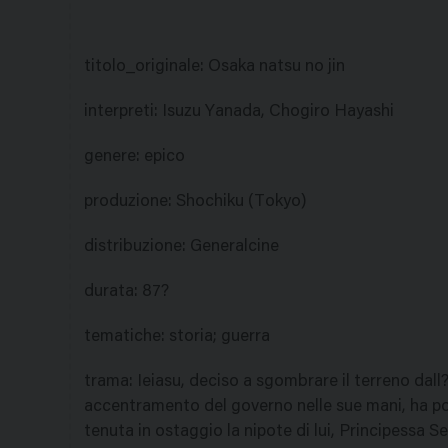
titolo_originale
:
Osaka natsu no jin
interpreti
:
Isuzu Yanada, Chogiro Hayashi
genere
:
epico
produzione
:
Shochiku (Tokyo)
distribuzione
:
Generalcine
durata
:
87?
tematiche
:
storia; guerra
trama
:
Ieiasu, deciso a sgombrare il terreno dall?
accentramento del governo nelle sue mani, ha po
tenuta in ostaggio la nipote di lui, Principessa Se