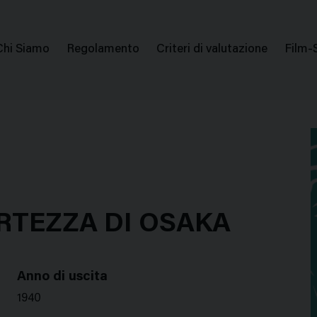
issione Nazionale Valutazione Film
Menu
Chi Siamo
Regolamento
Criteri di valutazione
Film-
di
navigazione
RTEZZA DI OSAKA
Anno di uscita
1940