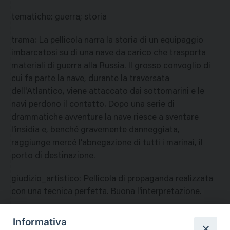
tematiche
:
guerra; storia
trama
:
La pellicola narra la storia di un equipaggio
imbarcatosi su di una nave da carico che trasporta
materiali di guerra alla Russia. Il grosso convoglio di
cui fa parte la nave, durante la traversata
dell'Atlantico, viene attaccato dai sottomarini e le
navi perdono il contatto. Dopo una serie di
drammatiche avventure la nave riesce a sventare
l'insidia e, benché gravemente danneggiata,
raggiunge mercé l'abnegazione di tutti i marinai, il
porto di destinazione.
giudizio_artistico
:
Pellicola di propaganda realizzata
con una tecnica perfetta. Buona l'interpretazione.
giudizio_morale
:
In linea morale nulla da eccepire per
Informativa
cui si consente la visione del film a tutti in pubblica