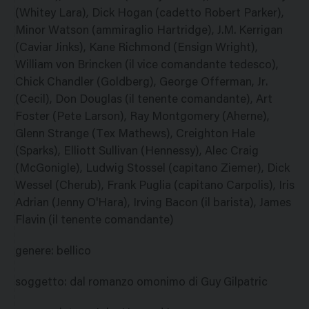
(Whitey Lara), Dick Hogan (cadetto Robert Parker),
Minor Watson (ammiraglio Hartridge), J.M. Kerrigan
(Caviar Jinks), Kane Richmond (Ensign Wright),
William von Brincken (il vice comandante tedesco),
Chick Chandler (Goldberg), George Offerman, Jr.
(Cecil), Don Douglas (il tenente comandante), Art
Foster (Pete Larson), Ray Montgomery (Aherne),
Glenn Strange (Tex Mathews), Creighton Hale
(Sparks), Elliott Sullivan (Hennessy), Alec Craig
(McGonigle), Ludwig Stossel (capitano Ziemer), Dick
Wessel (Cherub), Frank Puglia (capitano Carpolis), Iris
Adrian (Jenny O'Hara), Irving Bacon (il barista), James
Flavin (il tenente comandante)
genere
:
bellico
soggetto
:
dal romanzo omonimo di Guy Gilpatric