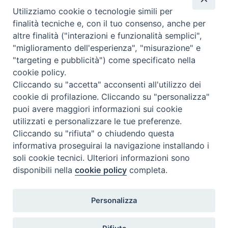
Utilizziamo cookie o tecnologie simili per
sala. T
finalità tecniche e, con il tuo consenso, anche per
nazione
:
Stati Uniti
altre finalità ("interazioni e funzionalità semplici",
"miglioramento dell'esperienza", "misurazione" e
"targeting e pubblicità") come specificato nella
cookie policy.
Cliccando su "accetta" acconsenti all'utilizzo dei
cookie di profilazione. Cliccando su "personalizza"
puoi avere maggiori informazioni sui cookie
utilizzati e personalizzare le tue preferenze.
Cliccando su "rifiuta" o chiudendo questa
Contatti & Info
informativa proseguirai la navigazione installando i
C.ne Aurelia, 50 – 00165 Roma
soli cookie tecnici. Ulteriori informazioni sono
disponibili nella
cookie policy
completa.
Contatti
Credits
Scrivi a: cnvf@chiesacattolica.it
Personalizza
Privacy Policy