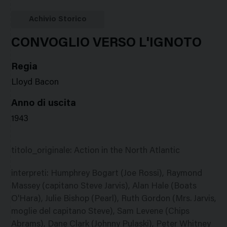
Google
Twitter
Facebook
Stampa
Plus
Achivio Storico
CONVOGLIO VERSO L'IGNOTO
Regia
Lloyd Bacon
Anno di uscita
1943
titolo_originale
:
Action in the North Atlantic
interpreti
:
Humphrey Bogart (Joe Rossi), Raymond
Massey (capitano Steve Jarvis), Alan Hale (Boats
O'Hara), Julie Bishop (Pearl), Ruth Gordon (Mrs. Jarvis,
moglie del capitano Steve), Sam Levene (Chips
Abrams), Dane Clark (Johnny Pulaski), Peter Whitney