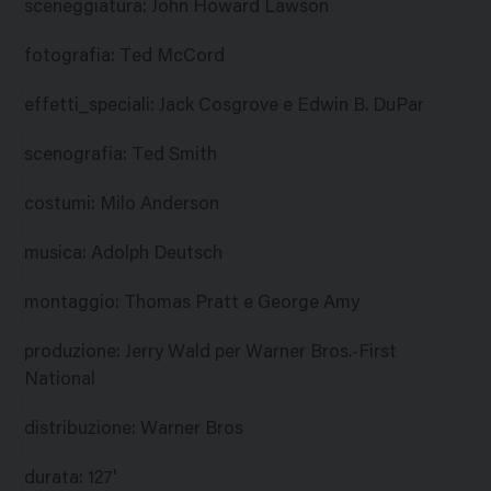
sceneggiatura
:
John Howard Lawson
fotografia
:
Ted McCord
effetti_speciali
:
Jack Cosgrove e Edwin B. DuPar
scenografia
:
Ted Smith
costumi
:
Milo Anderson
musica
:
Adolph Deutsch
montaggio
:
Thomas Pratt e George Amy
produzione
:
Jerry Wald per Warner Bros.-First
National
distribuzione
:
Warner Bros
durata
:
127'