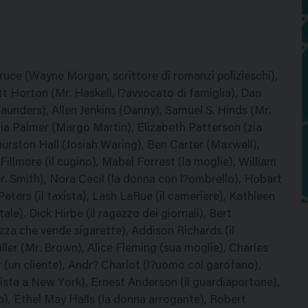
ruce (Wayne Morgan, scrittore di romanzi polizieschi),
 Horton (Mr. Haskell, l?avvocato di famiglia), Dan
unders), Allen Jenkins (Danny), Samuel S. Hinds (Mr.
ia Palmer (Margo Martin), Elizabeth Patterson (zia
hurston Hall (Josiah Waring), Ben Carter (Maxwell),
illmore (il cugino), Mabel Forrest (la moglie), William
Mr. Smith), Nora Cecil (la donna con l?ombrello), Hobart
ters (il taxista), Lash LaRue (il cameriere), Kathleen
e), Dick Hirbe (il ragazzo dei giornali), Bert
zza che vende sigarette), Addison Richards (il
ler (Mr. Brown), Alice Fleming (sua moglie), Charles
 (un cliente), Andr? Charlot (l?uomo col garofano),
xista a New York), Ernest Anderson (il guardiaportone),
no), Ethel May Halls (la donna arrogante), Robert