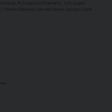
cchiere), Al Ferguson (l?operaio), Tom Dugan
t, Charles Sherlock, Sam McDaniel, George Lloyd,
man