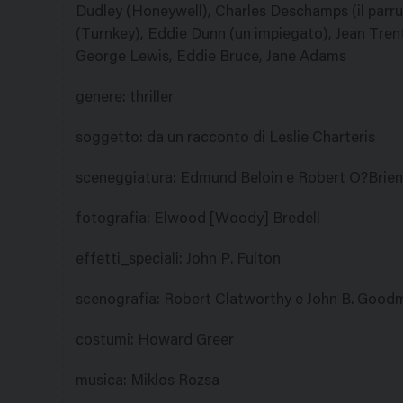
Dudley (Honeywell), Charles Deschamps (il parru
(Turnkey), Eddie Dunn (un impiegato), Jean Tren
George Lewis, Eddie Bruce, Jane Adams
genere
:
thriller
soggetto
:
da un racconto di Leslie Charteris
sceneggiatura
:
Edmund Beloin e Robert O?Brien
fotografia
:
Elwood [Woody] Bredell
effetti_speciali
:
John P. Fulton
scenografia
:
Robert Clatworthy e John B. Good
costumi
:
Howard Greer
musica
:
Miklos Rozsa