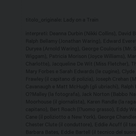
titolo_originale
:
Lady on a Train
interpreti
:
Deanna Durbin (Nikki Collins), David B
Ralph Bellamy (Jonathan Waring), Edward Everett
Duryea (Arnold Waring), George Coulouris (Mr. Sa
Wiggam), Patricia Morison (Joyce Williams), Mar
Charlotte), Jacqueline De Wit (Miss Fletcher), T
Mary Forbes e Sarah Edwards (le cugine), Clyde F
Frawley (il capitano di polizia), Joseph Crehan (
Cavanaugh e Matt McHugh (gli ubriachi), Ralph Pe
O?Malley (la fotografa), Jack Norton (Babbo Natal
Moorhouse (il giornalista), Karen Randle (la raga
capitano), Bert Roach (l?uomo grasso), Eddy Wal
Cane (il poliziotto a New York), George Chandler
Chester Clute (il conduttore), Eddie Acuff (il ta
Barbara Bates, Eddie Bartell (il tecnico del suo