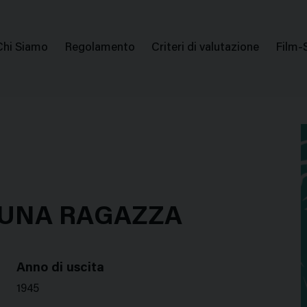
issione Nazionale Valutazione Film
Menu
Chi Siamo
Regolamento
Criteri di valutazione
Film-
di
navigazione
 UNA RAGAZZA
Anno di uscita
1945