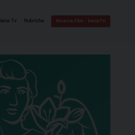
Serie Tv
Rubriche
Ricerca Film - SerieTV