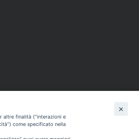
altre finalità ("interazioni e
cità") come specificato nella
ione Film