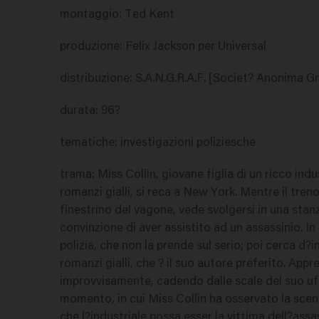
montaggio
:
Ted Kent
produzione
:
Felix Jackson per Universal
distribuzione
:
S.A.N.G.R.A.F. [Societ? Anonima Gr
durata
:
96?
tematiche
:
investigazioni poliziesche
trama
:
Miss Collin, giovane figlia di un ricco ind
romanzi gialli, si reca a New York. Mentre il tren
finestrino del vagone, vede svolgersi in una stanz
convinzione di aver assistito ad un assassinio. In
polizia, che non la prende sul serio; poi cerca d?
romanzi gialli, che ? il suo autore preferito. App
improvvisamente, cadendo dalle scale del suo uffi
momento, in cui Miss Collin ha osservato la scen
che l?industriale possa esser la vittima dell?assas