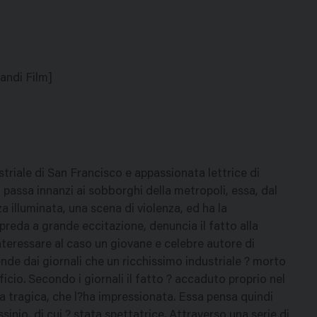
andi Film]
ustriale di San Francisco e appassionata lettrice di
o passa innanzi ai sobborghi della metropoli, essa, dal
a illuminata, una scena di violenza, ed ha la
 preda a grande eccitazione, denuncia il fatto alla
interessare al caso un giovane e celebre autore di
rende dai giornali che un ricchissimo industriale ? morto
cio. Secondo i giornali il fatto ? accaduto proprio nel
a tragica, che l?ha impressionata. Essa pensa quindi
sinio, di cui ? stata spettatrice. Attraverso una serie di