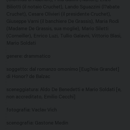
(Clorinda d?Aubrion), Pina Gallini (Nanon), Enzo
Biliotti (il notaio Cruchet), Lando Sguazzini (l?abate
Cruchet), Cesare Olivieri (il presidente Cruchet),
Giuseppe Varni (il banchiere De Grassis), Maria Rodi
(Madame De Grassis, sua moglie), Mario Siletti
(Corneiller), Enrico Luzi, Tullio Galavni, Vittorio Blasi,
Mario Soldati
genere
:
drammatico
soggetto
:
dal romanzo omonimo [Eug?nie Grandet]
di Honor? de Balzac
sceneggiatura
:
Aldo De Benedetti e Mario Soldati [e,
non accreditato, Emilio Cecchi]
fotografia
:
Vaclav Vich
scenografia
:
Gastone Medin