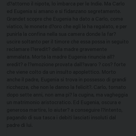
d?attorno il nipote, lo imbarca per le Indie. Ma Carlo
ed Eugenia si amano e si fidanzano segretamente.
Grandet scopre che Eugenia ha dato a Carlo, come
viatico, le monete d?oro che egli le ha regalato, e per
punirla la confina nella sua camera donde la far?
uscire soltanto per il timore che essa possa in seguito
reclamare l?eredit? della madre gravemente
ammalata. Morta la madre Eugenia rinuncia all?
eredit? e l?emozione provata dall?avaro ? cos? forte
che viene colto da un insulto apoplettico. Morto
anche il padre, Eugenia si trova in possesso di grandi
ricchezze, che non le danno la felicit?. Carlo, tornato
dopo sette anni, non ama pi? la cugina, ma vagheggia
un matrimonio aristocratico. Ed Eugenia, oscura e
generosa martire, lo aiuter? a conseguire l?intento,
pagando di sua tasca i debiti lasciati insoluti dal
padre di lui.