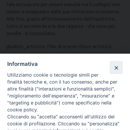
tale accusa sta per essere espulsa ma il collegio vien
messo a soqquadro dalla sua misteriosa scomparsa.
Alla fine, grazie all?interessamento dell?ispettrice,
tutto si accomoda e le due ragazze - che sono poi
sorelle - si riconciliano.
giudizio_artistico
:
Film di scarso rilievo artistico.
giudizio_morale
:
Il film ? da sconsigliarsi per i giovani
Informativa
a causa di alcune scene poco convenienti, oltre che
Utilizziamo cookie o tecnologie simili per
per la trama pericolosa. Ci
finalità tecniche e, con il tuo consenso, anche per
nazione
:
Argentina
altre finalità ("interazioni e funzionalità semplici",
"miglioramento dell'esperienza", "misurazione" e
"targeting e pubblicità") come specificato nella
cookie policy.
Cliccando su "accetta" acconsenti all'utilizzo dei
cookie di profilazione. Cliccando su "personalizza"