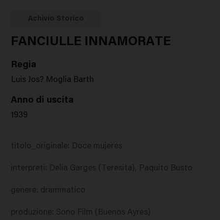
Google
Twitter
Facebook
Stampa
Plus
Achivio Storico
FANCIULLE INNAMORATE
Regia
Luis Jos? Moglia Barth
Anno di uscita
1939
titolo_originale
:
Doce mujeres
interpreti
:
Delia Garges (Teresita), Paquito Busto
genere
:
drammatico
produzione
:
Sono Film (Buenos Ayres)