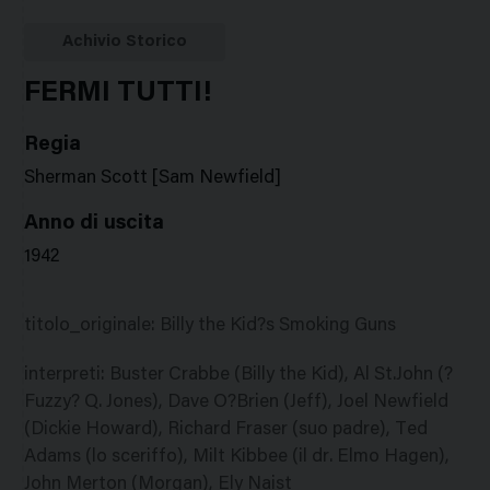
Google
Twitter
Facebook
Stampa
Plus
Achivio Storico
FERMI TUTTI!
Regia
Sherman Scott [Sam Newfield]
Anno di uscita
1942
titolo_originale
:
Billy the Kid?s Smoking Guns
interpreti
:
Buster Crabbe (Billy the Kid), Al St.John (?
Fuzzy? Q. Jones), Dave O?Brien (Jeff), Joel Newfield
(Dickie Howard), Richard Fraser (suo padre), Ted
Adams (lo sceriffo), Milt Kibbee (il dr. Elmo Hagen),
John Merton (Morgan), Ely Naist