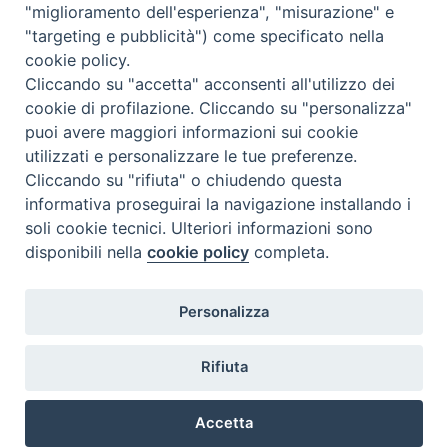
"miglioramento dell'esperienza", "misurazione" e
"targeting e pubblicità") come specificato nella
cookie policy.
Cliccando su "accetta" acconsenti all'utilizzo dei
cookie di profilazione. Cliccando su "personalizza"
puoi avere maggiori informazioni sui cookie
utilizzati e personalizzare le tue preferenze.
Cliccando su "rifiuta" o chiudendo questa
Contatti & Info
informativa proseguirai la navigazione installando i
C.ne Aurelia, 50 – 00165 Roma
soli cookie tecnici. Ulteriori informazioni sono
disponibili nella
cookie policy
completa.
Contatti
Credits
Scrivi a: cnvf@chiesacattolica.it
Personalizza
Privacy Policy
Rifiuta
Accetta
Ricerca Film - SerieTV