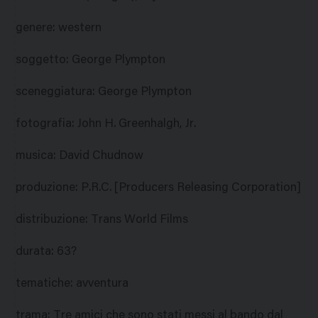
genere
:
western
soggetto
:
George Plympton
sceneggiatura
:
George Plympton
fotografia
:
John H. Greenhalgh, Jr.
musica
:
David Chudnow
produzione
:
P.R.C. [Producers Releasing Corporation]
distribuzione
:
Trans World Films
durata
:
63?
tematiche
:
avventura
trama
:
Tre amici che sono stati messi al bando dal