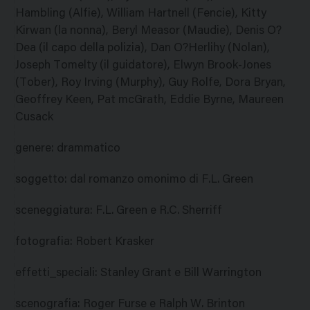
Hambling (Alfie), William Hartnell (Fencie), Kitty
Kirwan (la nonna), Beryl Measor (Maudie), Denis O?
Dea (il capo della polizia), Dan O?Herlihy (Nolan),
Joseph Tomelty (il guidatore), Elwyn Brook-Jones
(Tober), Roy Irving (Murphy), Guy Rolfe, Dora Bryan,
Geoffrey Keen, Pat mcGrath, Eddie Byrne, Maureen
Cusack
genere
:
drammatico
soggetto
:
dal romanzo omonimo di F.L. Green
sceneggiatura
:
F.L. Green e R.C. Sherriff
fotografia
:
Robert Krasker
effetti_speciali
:
Stanley Grant e Bill Warrington
scenografia
:
Roger Furse e Ralph W. Brinton