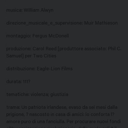
musica
:
William Alwyn
direzione_musicale_e_supervisione
:
Muir Mathieson
montaggio
:
Fergus McDonell
produzione
:
Carol Reed [produttore associato: Phil C.
Samuel] per Two Cities
distribuzione
:
Eagle-Lion Films
durata
:
111?
tematiche
:
violenza; giustizia
trama
:
Un patriota irlandese, evaso da sei mesi dalla
prigione, ? nascosto in casa di amici: lo conforta l?
amore puro di una fanciulla. Per procurare nuovi fondi