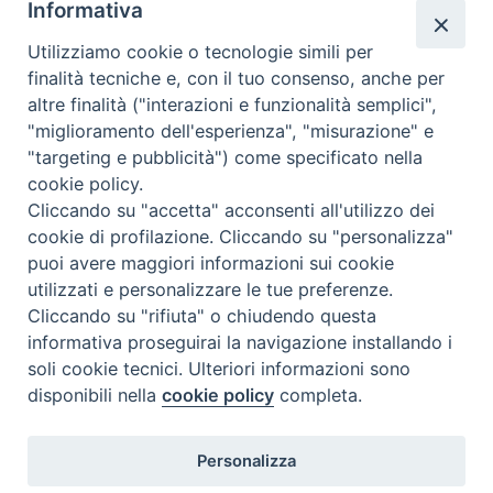
Informativa
giovani. Se ne consente tuttavia la visione in sala
Utilizziamo cookie o tecnologie simili per
pubblica, limitandola ai soli adulti. A
finalità tecniche e, con il tuo consenso, anche per
nazione
:
Gran Bretagna
altre finalità ("interazioni e funzionalità semplici",
"miglioramento dell'esperienza", "misurazione" e
"targeting e pubblicità") come specificato nella
cookie policy.
Cliccando su "accetta" acconsenti all'utilizzo dei
cookie di profilazione. Cliccando su "personalizza"
puoi avere maggiori informazioni sui cookie
utilizzati e personalizzare le tue preferenze.
Cliccando su "rifiuta" o chiudendo questa
Contatti & Info
informativa proseguirai la navigazione installando i
C.ne Aurelia, 50 – 00165 Roma
soli cookie tecnici. Ulteriori informazioni sono
disponibili nella
cookie policy
completa.
Contatti
Credits
Scrivi a: cnvf@chiesacattolica.it
Personalizza
Privacy Policy