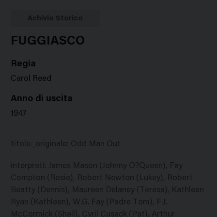
Google
Twitter
Facebook
Stampa
Plus
Achivio Storico
FUGGIASCO
Regia
Carol Reed
Anno di uscita
1947
titolo_originale
:
Odd Man Out
interpreti
:
James Mason (Johnny O?Queen), Fay
Compton (Rosie), Robert Newton (Lukey), Robert
Beatty (Dennis), Maureen Delaney (Teresa), Kathleen
Ryan (Kathleen), W.G. Fay (Padre Tom), F.J.
McCormick (Shell), Cyril Cusack (Pat), Arthur