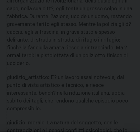
all?organizzazione rivoluzionaria, della quale egli ? il
capo, nella sua citt?, egli tenta un grosso colpo in una
fabbrica. Durante l?azione, uccide un uomo, restando
gravemente ferito egli stesso. Mentre la polizia gli d?
caccia, egli si trascina, in grave stato e spesso
delirante, di strada in strada, di rifugio in rifugio;
finch? la fanciulla amata riesce a rintracciarlo. Ma ?
ormai tardi: la pistolettata di un poliziotto finisce di
ucciderlo.
giudizio_artistico
:
E? un lavoro assai notevole, dal
punto di vista artistico e tecnico, e riesce
interessante, bench? nella riduzione italiana, abbia
subito dei tagli, che rendono qualche episodio poco
comprensibile.
giudizio_morale
:
La natura del soggetto, con le
contraddizioni e i penosi conflitti psicologici, che lo
stesso comporta, rendono il film non adatto ai