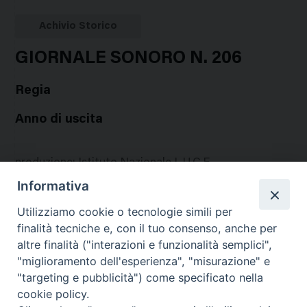
Google
Twitter
Facebook
Stampa
Plus
Achivio Storico
GIORNALE SONORO N. 206
Regia
Anno di uscita
produzione
:
Istituto Nazionale L.U.C.E.
Informativa
trama
:
Penisola di Malacca. - Alcune vedute della
Utilizziamo cookie o tecnologie simili per
Penisola.
finalità tecniche e, con il tuo consenso, anche per
nazione
:
altre finalità ("interazioni e funzionalità semplici",
"miglioramento dell'esperienza", "misurazione" e
"targeting e pubblicità") come specificato nella
cookie policy.