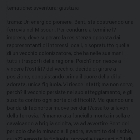
tematiche
:
avventura; giustizia
trama
:
Un energico pioniere, Bent, sta costruendo una
ferrovia nel Missouri. Per condurre a termine l?
impresa, deve superare la resistenza opposta dai
rappresentanti di interessi locali, e sopratutto quella
di un vecchio colonizzatore, che ha nelle sue mani
tutti i trasporti della regione. Poich? non riesce a
vincere l?ostilit? del vecchio, decide di girare a
posizione, conquistando prima il cuore della di lui
adorata, unica figliuola. Vi riesce infatti; ma non serve,
perch? il vecchio persiste nel suo atteggiamento, e gli
suscita contro ogni sorta di difficolt?. Ma quando una
banda di facinorosi muove per dar l?assalto ai lavori
della ferrovia, l?innamorata fanciulla monta in sella e
cavalcando a briglia sciolta, va ad avvertire Bent del
pericolo che lo minaccia. Il padre, avvertito del rischio,
cui s?? esposta la figliuola, raccoglie i seguaci pi? fidi,