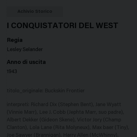
Google
Twitter
Facebook
Stampa
Plus
Achivio Storico
I CONQUISTATORI DEL WEST
Regia
Lesley Selander
Anno di uscita
1943
titolo_originale
:
Buckskin Frontier
interpreti
:
Richard Dix (Stephen Bent), Jane Wyatt
(Vinnie Marr), Lee J. Cobb (Jephta Marr, suo padre),
Albert Dekker (Gideon Skene), Victor Jory (Champ
Clanton), Lola Lane (Rita Molyneux), Max baer (Tiny),
Joe Sawyer (Brannigan), Harry Allen (McWhinny),