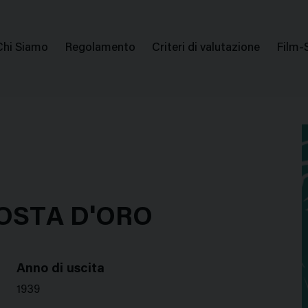
issione Nazionale Valutazione Film
Menu
Chi Siamo
Regolamento
Criteri di valutazione
Film-
di
navigazione
COSTA D'ORO
Anno di uscita
1939