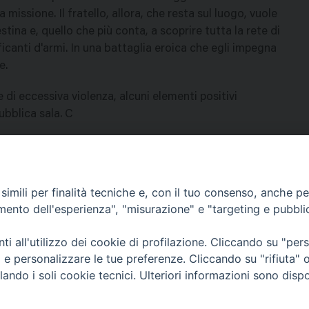
 missione. Il fratello, allora, che resta sul luogo, vuole
stina e, quello che più conta, a scoprire tutta la rete di
ficanti d'armi. In una battaglia eroica che egli impegna
e.
i eccessiva violenza, alcuni elementi positivi
pubblica sala. C
imili per finalità tecniche e, con il tuo consenso, anche per 
amento dell'esperienza", "misurazione" e "targeting e pubbli
Contatti & Info
mmissione Nazionale Valutaz
i all'utilizzo dei cookie di profilazione. Cliccando su "pe
C.ne Aurelia, 50 – 00165 Roma
Cont
ti e personalizzare le tue preferenze. Cliccando su "rifiuta
Scrivi a: cnvf@chiesacattolica.it
Priv
lando i soli cookie tecnici. Ulteriori informazioni sono dispo