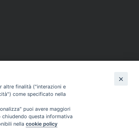
altre finalità ("interazioni e
cità") come specificato nella
ione Film
rsonalizza" puoi avere maggiori
atti
Credits
" o chiudendo questa informativa
acy Policy
nibili nella
cookie policy