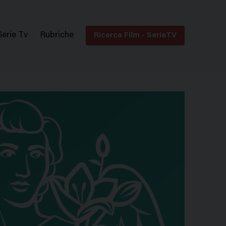
Serie Tv
Rubriche
Ricerca Film - SerieTV