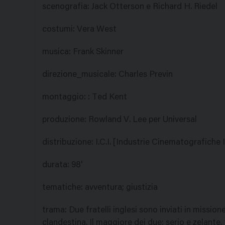
scenografia
:
Jack Otterson e Richard H. Riedel
costumi
:
Vera West
musica
:
Frank Skinner
direzione_musicale
:
Charles Previn
montaggio
:
: Ted Kent
produzione
:
Rowland V. Lee per Universal
distribuzione
:
I.C.I. [Industrie Cinematografiche I
durata
:
98'
tematiche
:
avventura; giustizia
trama
:
Due fratelli inglesi sono inviati in missio
clandestina. Il maggiore dei due; serio e zelant