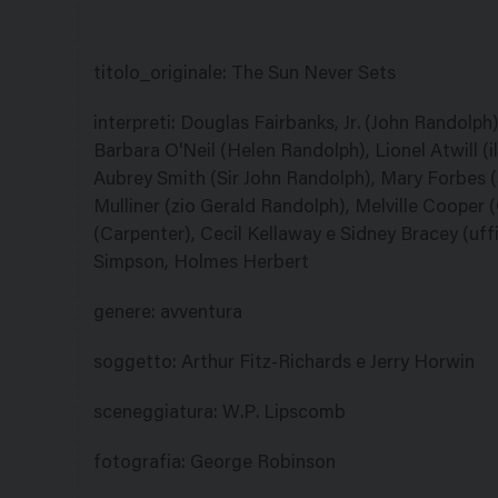
titolo_originale
:
The Sun Never Sets
interpreti
:
Douglas Fairbanks, Jr. (John Randolph)
Barbara O'Neil (Helen Randolph), Lionel Atwill (il
Aubrey Smith (Sir John Randolph), Mary Forbes (
Mulliner (zio Gerald Randolph), Melville Cooper
(Carpenter), Cecil Kellaway e Sidney Bracey (uffi
Simpson, Holmes Herbert
genere
:
avventura
soggetto
:
Arthur Fitz-Richards e Jerry Horwin
sceneggiatura
:
W.P. Lipscomb
fotografia
:
George Robinson