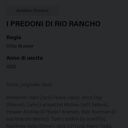
Google
Twitter
Facebook
Stampa
Plus
Achivio Storico
I PREDONI DI RIO RANCHO
Regia
Otto Brower
Anno di uscita
1932
titolo_originale
:
Gold
interpreti
:
Hart [Jack] Hoxie (Jack), Alice Day
(Manon), Lafe [Lafayette] McKee (Jeff Sellers),
Hosper Atchley (il ?boss? Kramer), Bob Kortman (il
suo braccio destro), Tom London (lo sceriffo),
Matthew Betz (Elmer), Jack Clifford, Harry Todd,