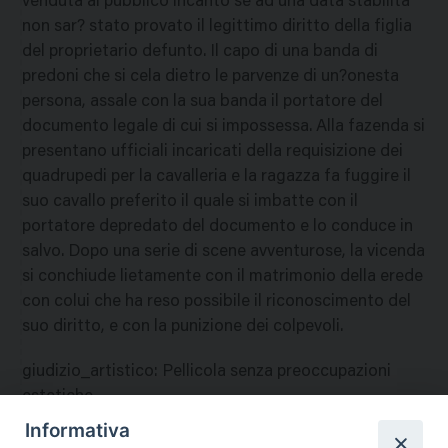
venduta al pubblico incanto se ad una data stabilita
non sar? stato provato il legittimo diritto della figlia
del proprietario defunto. Il capo di una banda di
predoni che si cela dietro le parvenze di un?onesta
persona, assale con la sua banda il portatore del
documento legale di cui si impossessa. Alla fazenda si
presentano ufficiali incaricati della requisizione dei
quadrupedi per la cavalleria e la ragazza fa fuggire il
suo cavallo preferito il quale si imbatte con il
portatore depredato del documento e lo conduce in
salvo. Dopo una serie di scene avventurose, la vicenda
si conchiude lietamente con il matrimonio della erede
con colui che ha reso possibile il riconoscimento del
suo diritto, e con la punizione dei colpevoli.
giudizio_artistico
:
Pellicola senza preoccupazioni
estetiche.
Informativa
giudizio_morale
:
La vicenda, moralmente innocua, ?