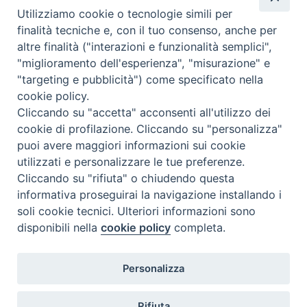
Utilizziamo cookie o tecnologie simili per
visibile anche in sale parrocchiali o analoghe. B
finalità tecniche e, con il tuo consenso, anche per
nazione
:
Stati Uniti
altre finalità ("interazioni e funzionalità semplici",
"miglioramento dell'esperienza", "misurazione" e
"targeting e pubblicità") come specificato nella
cookie policy.
Cliccando su "accetta" acconsenti all'utilizzo dei
cookie di profilazione. Cliccando su "personalizza"
puoi avere maggiori informazioni sui cookie
utilizzati e personalizzare le tue preferenze.
Cliccando su "rifiuta" o chiudendo questa
Contatti & Info
informativa proseguirai la navigazione installando i
C.ne Aurelia, 50 – 00165 Roma
soli cookie tecnici. Ulteriori informazioni sono
disponibili nella
cookie policy
completa.
Contatti
Credits
Scrivi a: cnvf@chiesacattolica.it
Personalizza
Privacy Policy
Rifiuta