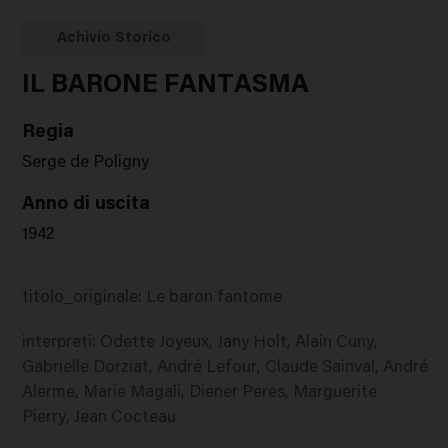
Google
Twitter
Facebook
Stampa
Plus
Achivio Storico
IL BARONE FANTASMA
Regia
Serge de Poligny
Anno di uscita
1942
titolo_originale
:
Le baron fantome
interpreti
:
Odette Joyeux, Jany Holt, Alain Cuny,
Gabrielle Dorziat, André Lefour, Claude Sainval, André
Alerme, Marie Magali, Diener Peres, Marguerite
Pierry, Jean Cocteau