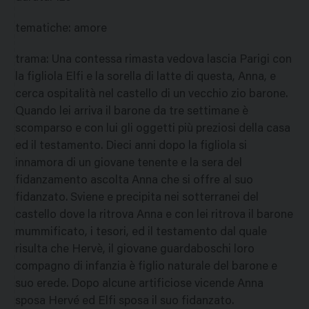
tematiche
:
amore
trama
:
Una contessa rimasta vedova lascia Parigi con
la figliola Elfi e la sorella di latte di questa, Anna, e
cerca ospitalità nel castello di un vecchio zio barone.
Quando lei arriva il barone da tre settimane è
scomparso e con lui gli oggetti più preziosi della casa
ed il testamento. Dieci anni dopo la figliola si
innamora di un giovane tenente e la sera del
fidanzamento ascolta Anna che si offre al suo
fidanzato. Sviene e precipita nei sotterranei del
castello dove la ritrova Anna e con lei ritrova il barone
mummificato, i tesori, ed il testamento dal quale
risulta che Hervè, il giovane guardaboschi loro
compagno di infanzia è figlio naturale del barone e
suo erede. Dopo alcune artificiose vicende Anna
sposa Hervé ed Elfi sposa il suo fidanzato.