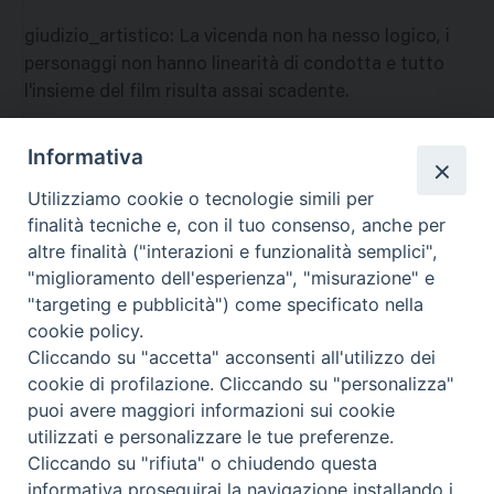
giudizio_artistico
:
La vicenda non ha nesso logico, i
personaggi non hanno linearità di condotta e tutto
l'insieme del film risulta assai scadente.
giudizio_morale
:
La tesi generale del film non è
Informativa
riprovevole, ma alcune scene impongono delle riserve
Utilizziamo cookie o tecnologie simili per
per cui se ne sconsiglia la visione ai giovani. A
finalità tecniche e, con il tuo consenso, anche per
nazione
:
Francia
altre finalità ("interazioni e funzionalità semplici",
"miglioramento dell'esperienza", "misurazione" e
"targeting e pubblicità") come specificato nella
cookie policy.
Cliccando su "accetta" acconsenti all'utilizzo dei
cookie di profilazione. Cliccando su "personalizza"
puoi avere maggiori informazioni sui cookie
utilizzati e personalizzare le tue preferenze.
Cliccando su "rifiuta" o chiudendo questa
Contatti & Info
informativa proseguirai la navigazione installando i