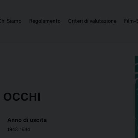
issione Nazionale Valutazione Film
Menu
Chi Siamo
Regolamento
Criteri di valutazione
Film-
di
navigazione
I OCCHI
Anno di uscita
1943-1944