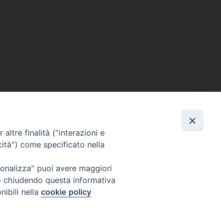
altre finalità ("interazioni e
cità") come specificato nella
ione Film
rsonalizza" puoi avere maggiori
atti
Credits
" o chiudendo questa informativa
acy Policy
nibili nella
cookie policy