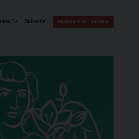
Serie Tv
Rubriche
Ricerca Film - SerieTV