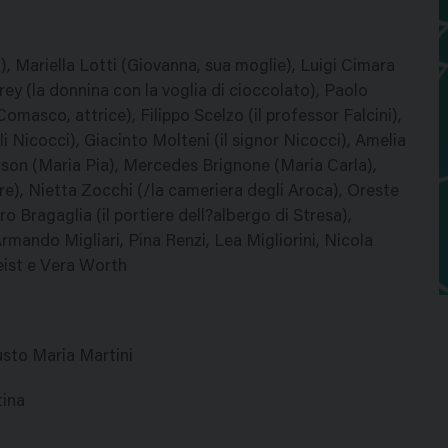
), Mariella Lotti (Giovanna, sua moglie), Luigi Cimara
y (la donnina con la voglia di cioccolato), Paolo
masco, attrice), Filippo Scelzo (il professor Falcini),
li Nicocci), Giacinto Molteni (il signor Nicocci), Amelia
hnson (Maria Pia), Mercedes Brignone (Maria Carla),
re), Nietta Zocchi (/la cameriera degli Aroca), Oreste
uro Bragaglia (il portiere dell?albergo di Stresa),
rmando Migliari, Pina Renzi, Lea Migliorini, Nicola
Feist e Vera Worth
sto Maria Martini
tina