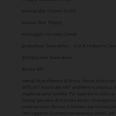
scenografia
:
Ottavio Scotti
musica
:
Gino Filippini
montaggio
:
Vincenzo Zampi
produzione
:
Generalcine / I.C.A.R. [Industrie C
distribuzione
:
Generalcine
durata
:
88?
trama
:
Un professore di storia, che ha scritto un l
difficolt? incontrate nell? ambiente scolastico, d
moglie ne sono turbate. Per superare lo stato di 
coniugi pensano di ricorrere ad uno stratagemma
come persone che non si fossero mai conosciute M
fatti oggetto di attenzione amorosa; finch?, per 