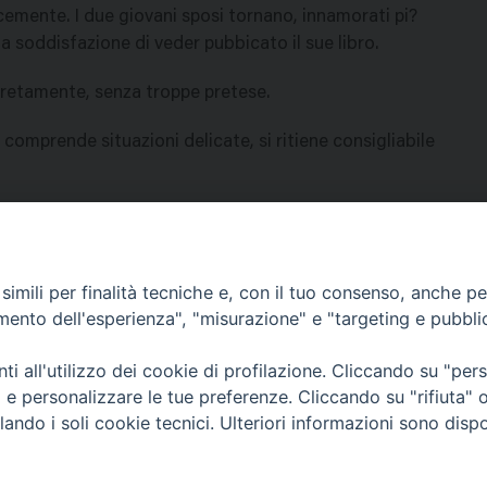
icemente. I due giovani sposi tornano, innamorati pi?
la soddisfazione di veder pubbicato il sue libro.
cretamente, senza troppe pretese.
 comprende situazioni delicate, si ritiene consigliabile
imili per finalità tecniche e, con il tuo consenso, anche per 
amento dell'esperienza", "misurazione" e "targeting e pubbli
Contatti & Info
mmissione Nazionale Valutaz
i all'utilizzo dei cookie di profilazione. Cliccando su "pe
C.ne Aurelia, 50 – 00165 Roma
Cont
ti e personalizzare le tue preferenze. Cliccando su "rifiuta
Scrivi a: cnvf@chiesacattolica.it
Priv
lando i soli cookie tecnici. Ulteriori informazioni sono dispo