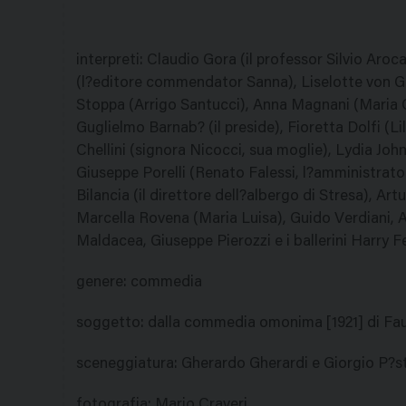
interpreti
:
Claudio Gora (il professor Silvio Aroca
(l?editore commendator Sanna), Liselotte von Gre
Stoppa (Arrigo Santucci), Anna Magnani (Maria Co
Guglielmo Barnab? (il preside), Fioretta Dolfi (Lil
Chellini (signora Nicocci, sua moglie), Lydia Jo
Giuseppe Porelli (Renato Falessi, l?amministrato
Bilancia (il direttore dell?albergo di Stresa), Art
Marcella Rovena (Maria Luisa), Guido Verdiani, A
Maldacea, Giuseppe Pierozzi e i ballerini Harry 
genere
:
commedia
soggetto
:
dalla commedia omonima [1921] di Fau
sceneggiatura
:
Gherardo Gherardi e Giorgio P?s
fotografia
:
Mario Craveri