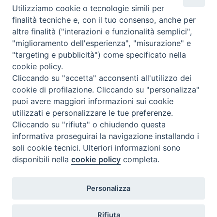
Utilizziamo cookie o tecnologie simili per
veduto da tutti, in pubblica sala. T
finalità tecniche e, con il tuo consenso, anche per
nazione
:
Stati Uniti
altre finalità ("interazioni e funzionalità semplici",
"miglioramento dell'esperienza", "misurazione" e
"targeting e pubblicità") come specificato nella
cookie policy.
Cliccando su "accetta" acconsenti all'utilizzo dei
cookie di profilazione. Cliccando su "personalizza"
puoi avere maggiori informazioni sui cookie
utilizzati e personalizzare le tue preferenze.
Cliccando su "rifiuta" o chiudendo questa
Contatti & Info
informativa proseguirai la navigazione installando i
C.ne Aurelia, 50 – 00165 Roma
soli cookie tecnici. Ulteriori informazioni sono
disponibili nella
cookie policy
completa.
Contatti
Credits
Scrivi a: cnvf@chiesacattolica.it
Personalizza
Privacy Policy
Rifiuta