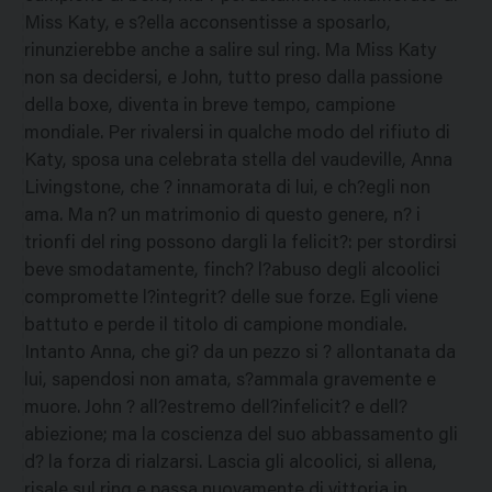
Miss Katy, e s?ella acconsentisse a sposarlo,
rinunzierebbe anche a salire sul ring. Ma Miss Katy
non sa decidersi, e John, tutto preso dalla passione
della boxe, diventa in breve tempo, campione
mondiale. Per rivalersi in qualche modo del rifiuto di
Katy, sposa una celebrata stella del vaudeville, Anna
Livingstone, che ? innamorata di lui, e ch?egli non
ama. Ma n? un matrimonio di questo genere, n? i
trionfi del ring possono dargli la felicit?: per stordirsi
beve smodatamente, finch? l?abuso degli alcoolici
compromette l?integrit? delle sue forze. Egli viene
battuto e perde il titolo di campione mondiale.
Intanto Anna, che gi? da un pezzo si ? allontanata da
lui, sapendosi non amata, s?ammala gravemente e
muore. John ? all?estremo dell?infelicit? e dell?
abiezione; ma la coscienza del suo abbassamento gli
d? la forza di rialzarsi. Lascia gli alcoolici, si allena,
risale sul ring e passa nuovamente di vittoria in