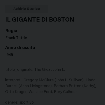
Google
Twitter
Facebook
Stampa
Plus
Achivio Storico
IL GIGANTE DI BOSTON
Regia
Frank Tuttle
Anno di uscita
1945
titolo_originale
:
The Great John L.
interpreti
:
Gregory McClure (John L. Sullivan), Linda
Darnell (Anna Livingstone), Barbara Britton (Kathy),
Otto Kruger, Wallace Ford, Rory Calhoun
genere
:
sportivo