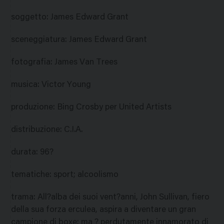
soggetto
:
James Edward Grant
sceneggiatura
:
James Edward Grant
fotografia
:
James Van Trees
musica
:
Victor Young
produzione
:
Bing Crosby per United Artists
distribuzione
:
C.I.A.
durata
:
96?
tematiche
:
sport; alcoolismo
trama
:
All?alba dei suoi vent?anni, John Sullivan, fiero
della sua forza erculea, aspira a diventare un gran
campione di boxe; ma ? perdutamente innamorato di