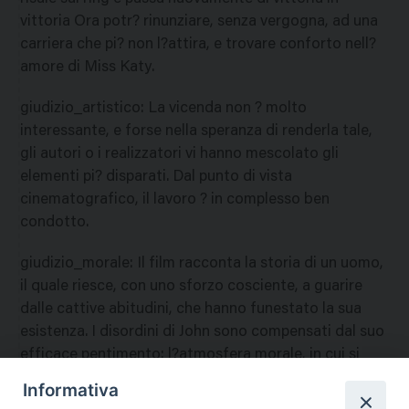
vittoria Ora potr? rinunziare, senza vergogna, ad una
carriera che pi? non l?attira, e trovare conforto nell?
amore di Miss Katy.
giudizio_artistico
:
La vicenda non ? molto
interessante, e forse nella speranza di renderla tale,
gli autori o i realizzatori vi hanno mescolato gli
elementi pi? disparati. Dal punto di vista
cinematografico, il lavoro ? in complesso ben
condotto.
giudizio_morale
:
Il film racconta la storia di un uomo,
il quale riesce, con uno sforzo cosciente, a guarire
dalle cattive abitudini, che hanno funestato la sua
esistenza. I disordini di John sono compensati dal suo
efficace pentimento: l?atmosfera morale, in cui si
muovono i personaggi, ? fondamentalmente sana. Il
Informativa
film risulta quindi moralmente positivo, e pu? esser