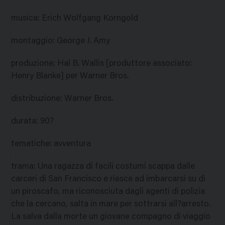
musica
:
Erich Wolfgang Korngold
montaggio
:
George J. Amy
produzione
:
Hal B. Wallis [produttore associato:
Henry Blanke] per Warner Bros.
distribuzione
:
Warner Bros.
durata
:
90?
tematiche
:
avventura
trama
:
Una ragazza di facili costumi scappa dalle
carceri di San Francisco e riesce ad imbarcarsi su di
un piroscafo, ma riconosciuta dagli agenti di polizia
che la cercano, salta in mare per sottrarsi all?arresto.
La salva dalla morte un giovane compagno di viaggio