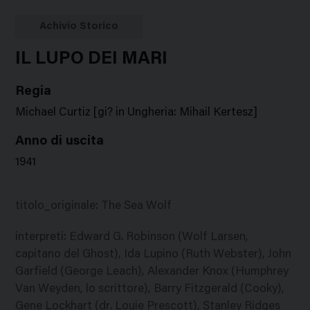
Google
Twitter
Facebook
Stampa
Plus
Achivio Storico
IL LUPO DEI MARI
Regia
Michael Curtiz [gi? in Ungheria: Mihail Kertesz]
Anno di uscita
1941
titolo_originale
:
The Sea Wolf
interpreti
:
Edward G. Robinson (Wolf Larsen,
capitano del Ghost), Ida Lupino (Ruth Webster), John
Garfield (George Leach), Alexander Knox (Humphrey
Van Weyden, lo scrittore), Barry Fitzgerald (Cooky),
Gene Lockhart (dr. Louie Prescott), Stanley Ridges