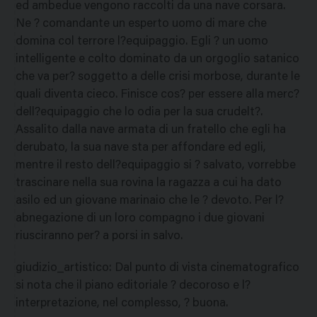
ed ambedue vengono raccolti da una nave corsara.
Ne ? comandante un esperto uomo di mare che
domina col terrore l?equipaggio. Egli ? un uomo
intelligente e colto dominato da un orgoglio satanico
che va per? soggetto a delle crisi morbose, durante le
quali diventa cieco. Finisce cos? per essere alla merc?
dell?equipaggio che lo odia per la sua crudelt?.
Assalito dalla nave armata di un fratello che egli ha
derubato, la sua nave sta per affondare ed egli,
mentre il resto dell?equipaggio si ? salvato, vorrebbe
trascinare nella sua rovina la ragazza a cui ha dato
asilo ed un giovane marinaio che le ? devoto. Per l?
abnegazione di un loro compagno i due giovani
riusciranno per? a porsi in salvo.
giudizio_artistico
:
Dal punto di vista cinematografico
si nota che il piano editoriale ? decoroso e l?
interpretazione, nel complesso, ? buona.