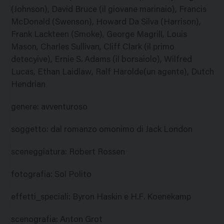
(Johnson), David Bruce (il giovane marinaio), Francis
McDonald (Swenson), Howard Da Silva (Harrison),
Frank Lackteen (Smoke), George Magrill, Louis
Mason, Charles Sullivan, Cliff Clark (il primo
detecyive), Ernie S. Adams (il borsaiolo), Wilfred
Lucas, Ethan Laidlaw, Ralf Harolde(un agente), Dutch
Hendrian
genere
:
avventuroso
soggetto
:
dal romanzo omonimo di Jack London
sceneggiatura
:
Robert Rossen
fotografia
:
Sol Polito
effetti_speciali
:
Byron Haskin e H.F. Koenekamp
scenografia
:
Anton Grot