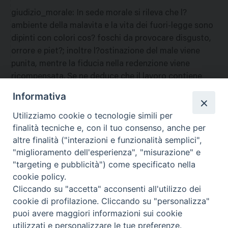
giudizio_morale
:
In sede morale si rileva che l?
ambiente della malavita e la vita dei fuori-legge sono
dipinti con colori cos? foschi da provocare disgusto,
orrore e piet?; inoltre l?ostinazione del male viene
punita, mentre la fiducia nella redenzione viene
ricompensata. Se ne deduce che il lavoro contiene
notevoli elementi positivi. Data per? la natura del
Informativa
soggetto e molti elementi negativi, la visione va
Utilizziamo cookie o tecnologie simili per
riservata ai soli adulti. A
finalità tecniche e, con il tuo consenso, anche per
nazione
:
Stati Uniti
altre finalità ("interazioni e funzionalità semplici",
"miglioramento dell'esperienza", "misurazione" e
"targeting e pubblicità") come specificato nella
cookie policy.
Cliccando su "accetta" acconsenti all'utilizzo dei
cookie di profilazione. Cliccando su "personalizza"
puoi avere maggiori informazioni sui cookie
utilizzati e personalizzare le tue preferenze.