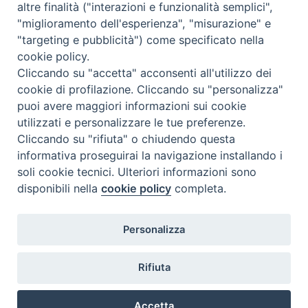
nazione
:
Italia
altre finalità ("interazioni e funzionalità semplici",
"miglioramento dell'esperienza", "misurazione" e
"targeting e pubblicità") come specificato nella
cookie policy.
Cliccando su "accetta" acconsenti all'utilizzo dei
cookie di profilazione. Cliccando su "personalizza"
puoi avere maggiori informazioni sui cookie
utilizzati e personalizzare le tue preferenze.
Cliccando su "rifiuta" o chiudendo questa
Contatti & Info
informativa proseguirai la navigazione installando i
C.ne Aurelia, 50 – 00165 Roma
soli cookie tecnici. Ulteriori informazioni sono
disponibili nella
cookie policy
completa.
Contatti
Credits
Scrivi a: cnvf@chiesacattolica.it
Personalizza
Privacy Policy
Rifiuta
Accetta