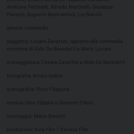
Betrone, Cesare Bettarini, Augusto Marcacci,
Amilcare Pettinelli, Alfredo Martinelli, Giuseppe
Pierozzi, Augusto Mastrantoni, Lia Bianchi
genere
:
commedia
soggetto
:
Cesare Zavattini, ispiratro alla commedia
omonima di Aldo De Benedetti e Mario Luciani
sceneggiatura
:
Cesare Zavattini e Aldo De Benedetti
fotografia
:
Arturo Gallea
scenografia
:
Piero Filippone
musica
:
Gino Filippini e Giovanni D'Anzi
montaggio
:
Mario Bonotti
produzione
:
Aura Film / Excelsa Film