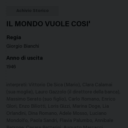
Google
Twitter
Facebook
Stampa
Plus
Achivio Storico
IL MONDO VUOLE COSI'
Regia
Giorgio Bianchi
Anno di uscita
1946
interpreti
:
Vittorio De Sica (Mario), Clara Calamai
(sua moglie), Lauro Gazzolo (il direttore della banca),
Massimo Serato (suo figlio), Carlo Romano, Enrico
Glori, Enzo Biliotti, Loris Gizzi, Marina Doge, Lia
Orlandini, Dina Romano, Adele Mosso, Luciano
Mondolfo, Paola Sandri, Flavia Palumbo, Annibale