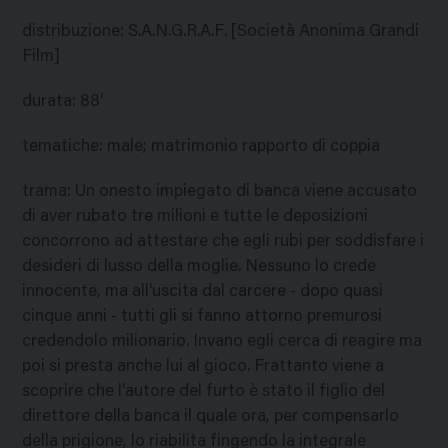
distribuzione
:
S.A.N.G.R.A.F. [Società Anonima Grandi
Film]
durata
:
88'
tematiche
:
male; matrimonio rapporto di coppia
trama
:
Un onesto impiegato di banca viene accusato
di aver rubato tre milioni e tutte le deposizioni
concorrono ad attestare che egli rubi per soddisfare i
desideri di lusso della moglie. Nessuno lo crede
innocente, ma all'uscita dal carcere - dopo quasi
cinque anni - tutti gli si fanno attorno premurosi
credendolo milionario. Invano egli cerca di reagire ma
poi si presta anche lui al gioco. Frattanto viene a
scoprire che l'autore del furto è stato il figlio del
direttore della banca il quale ora, per compensarlo
della prigione, lo riabilita fingendo la integrale