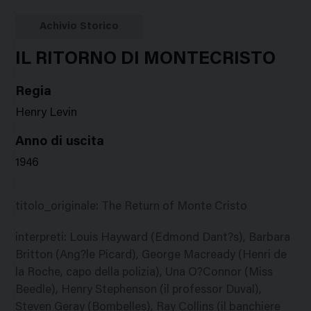
Google
Twitter
Facebook
Stampa
Plus
Achivio Storico
IL RITORNO DI MONTECRISTO
Regia
Henry Levin
Anno di uscita
1946
titolo_originale
:
The Return of Monte Cristo
interpreti
:
Louis Hayward (Edmond Dant?s), Barbara
Britton (Ang?le Picard), George Macready (Henri de
la Roche, capo della polizia), Una O?Connor (Miss
Beedle), Henry Stephenson (il professor Duval),
Steven Geray (Bombelles), Ray Collins (il banchiere