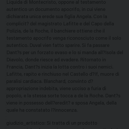
Liquida di Montecristo, oppone al testamento
autentico un documento apocrifo, in cui viene
dichiarata unica erede sua figlia Angela. Con la
complicit? del magistrato Lafitte e del Capo della
Polizia, de la Roche, il banchiere ottiene che il
testamento apocrifo venga riconosciuto come il solo
autentico. Duval vien fatto sparire. Si fa passare
Dant?s per un forzato evaso e lo si manda all?Isola del
Diavolo, donde riesce ad evadere. Ritornato in
Francia, Dant?s inizia la lotta contro i suoi nemici.
Lafitte, rapito e rinchiuso nel Castello d?If, muore di
paralisi cardiaca. Blanchard, convinto d?
appropriazione indebita, viene ucciso a furia di
popolo, e la stessa sorte tocca a de la Roche. Dant?s
viene in possesso dell?eredit? e sposa Angela, della
quale ha constatato l?innocenza.
giudizio_artistico
:
Si tratta di un prodotto