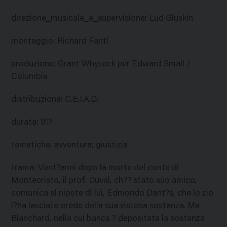
direzione_musicale_e_supervisione
:
Lud Gluskin
montaggio
:
Richard Fantl
produzione
:
Grant Whytock per Edward Small /
Columbia
distribuzione
:
C.E.I.A.D.
durata
:
91?
tematiche
:
avventura; giustizia
trama
:
Vent?anni dopo la morte del conte di
Montecristo, il prof. Duval, ch?? stato suo amico,
comunica al nipote di lui, Edmondo Dant?s, che lo zio
l?ha lasciato erede della sua vistosa sostanza. Ma
Blanchard, nella cui banca ? depositata la sostanza