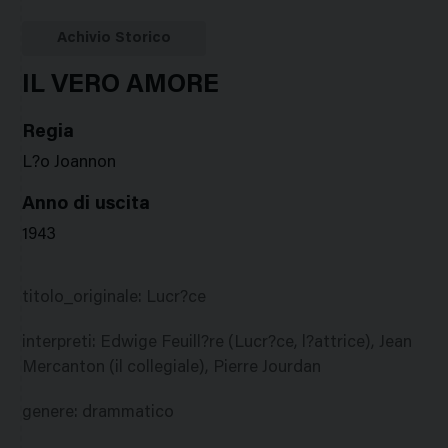
Google
Twitter
Facebook
Stampa
Plus
Achivio Storico
IL VERO AMORE
Regia
L?o Joannon
Anno di uscita
1943
titolo_originale
:
Lucr?ce
interpreti
:
Edwige Feuill?re (Lucr?ce, l?attrice), Jean
Mercanton (il collegiale), Pierre Jourdan
genere
:
drammatico