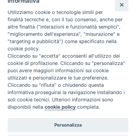
Informativa
un romanticismo fuori tempo. La pellicola ? da
Utilizziamo cookie o tecnologie simili per
escludersi per tutti. E
finalità tecniche e, con il tuo consenso, anche per
nazione
:
Francia
altre finalità ("interazioni e funzionalità semplici",
"miglioramento dell'esperienza", "misurazione" e
"targeting e pubblicità") come specificato nella
cookie policy.
Cliccando su "accetta" acconsenti all'utilizzo dei
cookie di profilazione. Cliccando su "personalizza"
puoi avere maggiori informazioni sui cookie
utilizzati e personalizzare le tue preferenze.
Cliccando su "rifiuta" o chiudendo questa
Contatti & Info
informativa proseguirai la navigazione installando i
C.ne Aurelia, 50 – 00165 Roma
soli cookie tecnici. Ulteriori informazioni sono
disponibili nella
cookie policy
completa.
Contatti
Credits
Scrivi a: cnvf@chiesacattolica.it
Personalizza
Privacy Policy