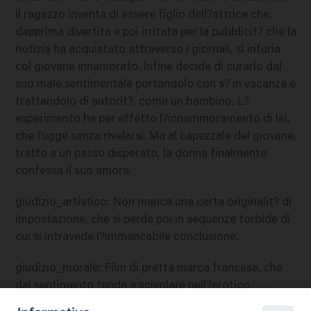
il ragazzo inventa di essere figlio dell?attrice che,
dapprima divertita e poi irritata per la pubblicit? che la
notizia ha acquistato attraverso i giornali, si infuria
col giovane innamorato. Infine decide di curarlo dal
suo male sentimentale portandolo con s? in vacanza e
trattandolo di autorit?, come un bambino. L?
esperimento ha per effetto l?innammoramento di lei,
che fugge senza rivelarsi. Ma al capezzale del giovane,
tratto a un passo disperato, la donna finalmente
confessa il suo amore.
giudizio_artistico
:
Non manca una certa originalit? di
impostazione, che si perde poi in sequenze torbide di
cui si intravede l?immancabile conclusione.
giudizio_morale
:
Film di pretta marca francese, che
dal sentimento tende a scivolare nell?erotico,
risolvendosi poi in complicazioni morbose concluse in