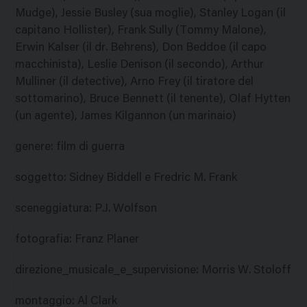
Mudge), Jessie Busley (sua moglie), Stanley Logan (il
capitano Hollister), Frank Sully (Tommy Malone),
Erwin Kalser (il dr. Behrens), Don Beddoe (il capo
macchinista), Leslie Denison (il secondo), Arthur
Mulliner (il detective), Arno Frey (il tiratore del
sottomarino), Bruce Bennett (il tenente), Olaf Hytten
(un agente), James Kilgannon (un marinaio)
genere
:
film di guerra
soggetto
:
Sidney Biddell e Fredric M. Frank
sceneggiatura
:
P.J. Wolfson
fotografia
:
Franz Planer
direzione_musicale_e_supervisione
:
Morris W. Stoloff
montaggio
:
Al Clark