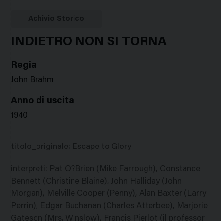
Google
Twitter
Facebook
Stampa
Plus
Achivio Storico
INDIETRO NON SI TORNA
Regia
John Brahm
Anno di uscita
1940
titolo_originale
:
Escape to Glory
interpreti
:
Pat O?Brien (Mike Farrough), Constance
Bennett (Christine Blaine), John Halliday (John
Morgan), Melville Cooper (Penny), Alan Baxter (Larry
Perrin), Edgar Buchanan (Charles Atterbee), Marjorie
Gateson (Mrs. Winslow), Francis Pierlot (il professor