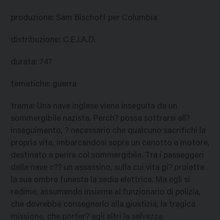
produzione
:
Sam Bischoff per Columbia
distribuzione
:
C.E.I.A.D.
durata
:
74?
tematiche
:
guerra
trama
:
Una nave inglese viene inseguita da un
sommergibile nazista. Perch? possa sottrarsi all?
inseguimento, ? necessario che qualcuno sacrifichi la
propria vita, imbarcandosi sopra un canotto a motore,
destinato a perire col sommergibile. Tra i passeggeri
della nave c?? un assassino, sulla cui vita gi? proietta
la sua ombra funesta la sedia elettrica. Ma egli si
redime, assumendo insieme al funzionario di polizia,
che dovrebbe consegnarlo alla giustizia, la tragica
missione, che porter? agli altri la salvezza.