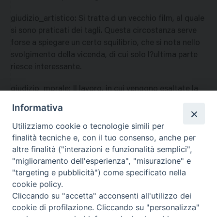
giudizio_artistico
:
Si tratta d un vecchio film, al quale
si sono praticati dei tagli. Questa circostanza serve
forse a spiegare un certo squilibrio, che si nota nello
svolgimento della vicenda, di cui solo l?ultima parte
riesce interessante.
giudizio_morale
:
Il lavoro, in cui vengono esaltate la
generosit? d?animo e l?abnegazione, risulta in
Informativa
complesso positivo, se ne consente quindi a tutti la
Utilizziamo cookie o tecnologie simili per
visione in pubblica sala. T
finalità tecniche e, con il tuo consenso, anche per
nazione
:
Stati Uniti
altre finalità ("interazioni e funzionalità semplici",
"miglioramento dell'esperienza", "misurazione" e
"targeting e pubblicità") come specificato nella
cookie policy.
Cliccando su "accetta" acconsenti all'utilizzo dei
cookie di profilazione. Cliccando su "personalizza"