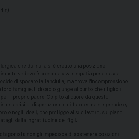
lin)
lurgica che dal nulla si è creato una posizione
rimasto vedovo è preso da viva simpatia per una sua
decide di sposare la fanciulla; ma trova l'incomprensione
e loro famiglie. Il dissidio giunge al punto che i figlioli
per il proprio padre. Colpito al cuore da questo
 una crisi di disperazione e di furore; ma si riprende e,
oro e negli ideali, che prefigge al suo lavoro, sul piano
atagli dalla ingratitudine dei figli.
rotagonista non gli impedisce di sostenere posizioni