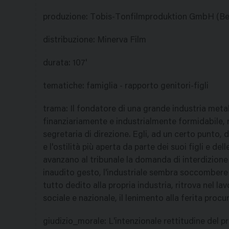
produzione
:
Tobis-Tonfilmproduktion GmbH (Ber
distribuzione
:
Minerva Film
durata
:
107'
tematiche
:
famiglia - rapporto genitori-figli
trama
:
Il fondatore di una grande industria metal
finanziariamente e industrialmente formidabile, 
segretaria di direzione. Egli, ad un certo punto, 
e l'ostilità più aperta da parte dei suoi figli e dell
avanzano al tribunale la domanda di interdizione 
inaudito gesto, l'industriale sembra soccombere in
tutto dedito alla propria industria, ritrova nel lav
sociale e nazionale, il lenimento alla ferita procur
giudizio_morale
:
L'intenzionale rettitudine del p