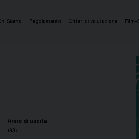
issione Nazionale Valutazione Film
Menu
Chi Siamo
Regolamento
Criteri di valutazione
Film-
di
navigazione
Anno di uscita
1937