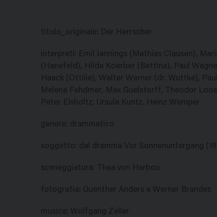
titolo_originale
:
Der Herrscher
interpreti
:
Emil Jannings (Mathias Clausen), Mari
(Hanefeld), Hilde Koerber (Bettina), Paul Wagn
Haack (Ottilie), Walter Werner (dr. Wuttke), Pau
Melene Fehdmer, Max Guelstorff, Theodor Loos, 
Peter Elsholtz, Ursula Kuntz, Heinz Wemper
genere
:
drammatico
soggetto
:
dal dramma Vor Sonnenuntergang (18
sceneggiatura
:
Thea von Harbou
fotografia
:
Guenther Anders e Werner Brandes
musica
:
Wolfgang Zeller