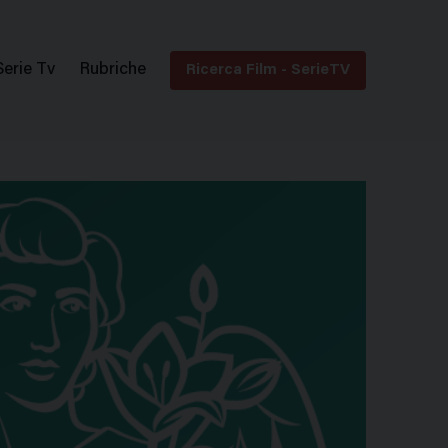
Serie Tv
Rubriche
Ricerca Film - SerieTV