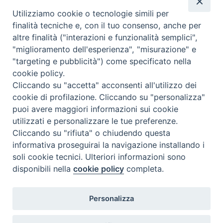
sentimentalismi della trama. Il film può vedersi in
Utilizziamo cookie o tecnologie simili per
pubblica sala. C
finalità tecniche e, con il tuo consenso, anche per
nazione
:
Stati Uniti
altre finalità ("interazioni e funzionalità semplici",
"miglioramento dell'esperienza", "misurazione" e
"targeting e pubblicità") come specificato nella
cookie policy.
Cliccando su "accetta" acconsenti all'utilizzo dei
cookie di profilazione. Cliccando su "personalizza"
puoi avere maggiori informazioni sui cookie
utilizzati e personalizzare le tue preferenze.
Cliccando su "rifiuta" o chiudendo questa
Contatti & Info
informativa proseguirai la navigazione installando i
C.ne Aurelia, 50 – 00165 Roma
soli cookie tecnici. Ulteriori informazioni sono
disponibili nella
cookie policy
completa.
Contatti
Credits
Scrivi a: cnvf@chiesacattolica.it
Personalizza
Privacy Policy