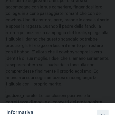
Presidente degli Stati Uniti, per distrarsi si
accompagna con le sue cameriere, fingendosi loro
collega, in alcune passeggiate romantiche con dei
cowboy. Uno di costoro, però, prende le cose sul serio
e sposa la ragazza. Quando il padre della fanciulla
ritorna per iniziare la campagna elettorale, spiega alla
figliuola il danno che questo scandalo potrebbe
procurargli. E la ragazza lascia il marito per restare
con il babbo. E' allora che il cowboy scopre la vera
identità di sua moglie. I due, che si amano seriamente,
si separerebbero se il padre della fanciulla non
comprendesse finalmente il proprio egoismo. Egli
rinuncia ai suoi sogni ambiziosi e ricongiunge la
figliuola con il proprio marito.
giudizio_morale
:
Le conclusioni positive e la
correttezza di modi e di concetti del protagonista,
attenuano molto alcune eccessive frivolezze ed i
Informativa