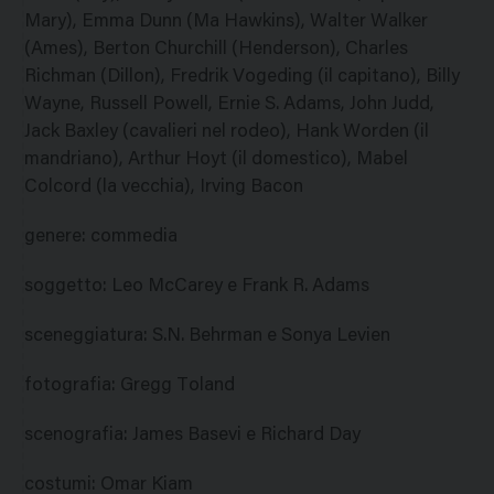
Mary), Emma Dunn (Ma Hawkins), Walter Walker
(Ames), Berton Churchill (Henderson), Charles
Richman (Dillon), Fredrik Vogeding (il capitano), Billy
Wayne, Russell Powell, Ernie S. Adams, John Judd,
Jack Baxley (cavalieri nel rodeo), Hank Worden (il
mandriano), Arthur Hoyt (il domestico), Mabel
Colcord (la vecchia), Irving Bacon
genere
:
commedia
soggetto
:
Leo McCarey e Frank R. Adams
sceneggiatura
:
S.N. Behrman e Sonya Levien
fotografia
:
Gregg Toland
scenografia
:
James Basevi e Richard Day
costumi
:
Omar Kiam