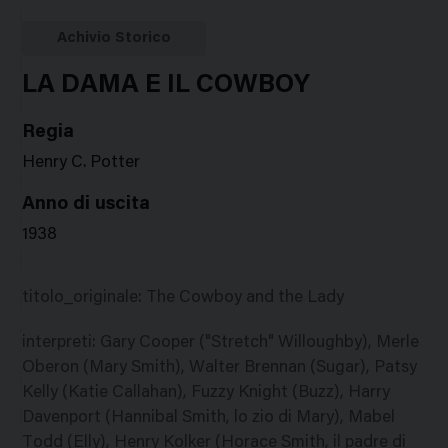
Google
Twitter
Facebook
Stampa
Plus
Achivio Storico
LA DAMA E IL COWBOY
Regia
Henry C. Potter
Anno di uscita
1938
titolo_originale
:
The Cowboy and the Lady
interpreti
:
Gary Cooper ("Stretch" Willoughby), Merle
Oberon (Mary Smith), Walter Brennan (Sugar), Patsy
Kelly (Katie Callahan), Fuzzy Knight (Buzz), Harry
Davenport (Hannibal Smith, lo zio di Mary), Mabel
Todd (Elly), Henry Kolker (Horace Smith, il padre di