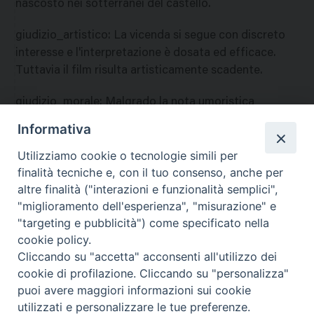
nascosto nei sotterranei del castello.
giudizio_artistico
:
La vicenda si segue con discreto
interesse e l'interpretazione è dosata ed efficace.
Tuttavia il film risulta artisticamente scadente.
giudizio_morale
:
Malgrado la nota umoristica
l'atmosfera fantastica ed impressionante oltre ad
Informativa
alcune scene di violenza, consigliano di riservare la
Utilizziamo cookie o tecnologie simili per
visione ai soli adulti. A
finalità tecniche e, con il tuo consenso, anche per
nazione
:
Stati Uniti
altre finalità ("interazioni e funzionalità semplici",
"miglioramento dell'esperienza", "misurazione" e
"targeting e pubblicità") come specificato nella
cookie policy.
Cliccando su "accetta" acconsenti all'utilizzo dei
cookie di profilazione. Cliccando su "personalizza"
puoi avere maggiori informazioni sui cookie
utilizzati e personalizzare le tue preferenze.