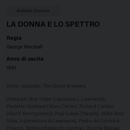
Google
Twitter
Facebook
Stampa
Plus
Achivio Storico
LA DONNA E LO SPETTRO
Regia
George Marshall
Anno di uscita
1940
titolo_originale
:
The Ghost Breakers
interpreti
:
Bob Hope (Lawrence L. Lawrence),
Paulette Goddard (Mary Carter), Richard Carlson
(Geoff Montgomery), Paul Lukas (Parada), Willie Best
(Alex, il domestico di Lawrence), Pedro de Cordoba
(Havez), Noble Johnson (lo zombie), Virginia Brissac