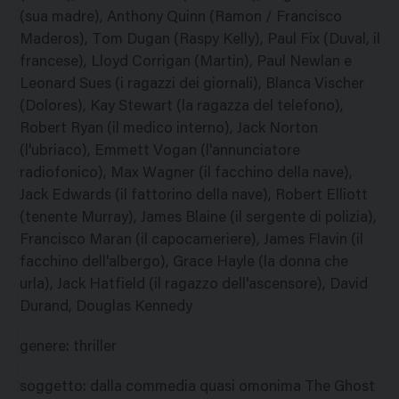
(sua madre), Anthony Quinn (Ramon / Francisco
Maderos), Tom Dugan (Raspy Kelly), Paul Fix (Duval, il
francese), Lloyd Corrigan (Martin), Paul Newlan e
Leonard Sues (i ragazzi dei giornali), Blanca Vischer
(Dolores), Kay Stewart (la ragazza del telefono),
Robert Ryan (il medico interno), Jack Norton
(l'ubriaco), Emmett Vogan (l'annunciatore
radiofonico), Max Wagner (il facchino della nave),
Jack Edwards (il fattorino della nave), Robert Elliott
(tenente Murray), James Blaine (il sergente di polizia),
Francisco Maran (il capocameriere), James Flavin (il
facchino dell'albergo), Grace Hayle (la donna che
urla), Jack Hatfield (il ragazzo dell'ascensore), David
Durand, Douglas Kennedy
genere
:
thriller
soggetto
:
dalla commedia quasi omonima The Ghost