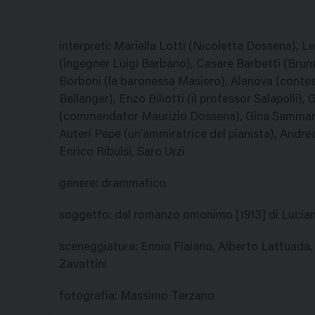
interpreti
:
Mariella Lotti (Nicoletta Dossena), L
(ingegner Luigi Barbano), Cesare Barbetti (Brune
Borboni (la baronessa Masiero), Alanova (contess
Bellanger), Enzo Biliotti (il professor Salapolli)
(commendator Maurizio Dossena), Gina Sammarco 
Auteri Pepe (un'ammiratrice del pianista), Andr
Enrico Ribulsi, Saro Urzì
genere
:
drammatico
soggetto
:
dal romanzo omonimo [1913] di Lucia
sceneggiatura
:
Ennio Flaiano, Alberto Lattuada, 
Zavattini
fotografia
:
Massimo Terzano