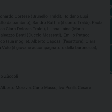
eonardo Cortese (Brunello Traldi), Roldano Lupi
llo da bambino), Sandro Ruffini (il conte Traldi), Paola
a Clara Dolores Traldi), Liliana Laine (Maria
, Galeazzo Benti (Duccio Massenti), Emilio Petacci
(sua moglie), Alberto Capozzi (l'esattore), Clara
ea Volo (il giovane accompagnatore della baronessa),
no Zùccoli
Alberto Moravia, Carlo Musso, Ivo Perilli, Cesare