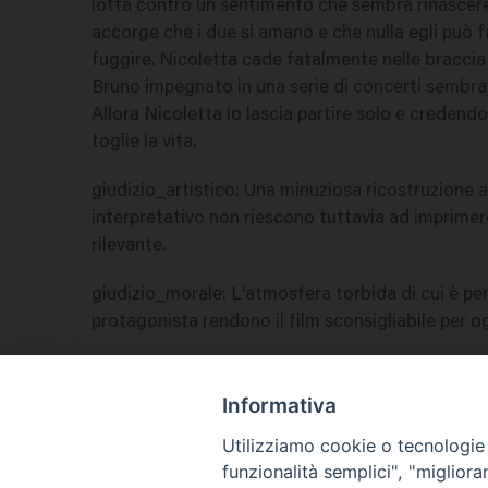
lotta contro un sentimento che sembra rinascere ir
accorge che i due si amano e che nulla egli può f
fuggire. Nicoletta cade fatalmente nelle braccia
Bruno impegnato in una serie di concerti sembra v
Allora Nicoletta lo lascia partire solo e credendo
toglie la vita.
giudizio_artistico
:
Una minuziosa ricostruzione 
interpretativo non riescono tuttavia ad imprimer
rilevante.
giudizio_morale
:
L'atmosfera torbida di cui è per
protagonista rendono il film sconsigliabile per o
nazione
:
Italia
Informativa
Utilizziamo cookie o tecnologie s
funzionalità semplici", "miglior