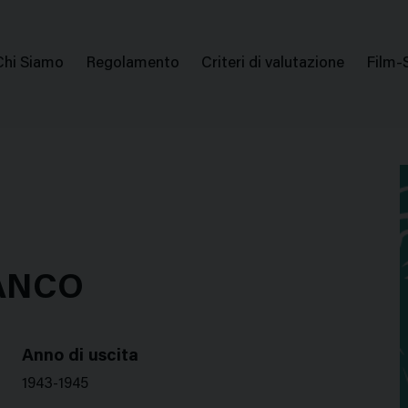
issione Nazionale Valutazione Film
Menu
Chi Siamo
Regolamento
Criteri di valutazione
Film-
di
navigazione
IANCO
Anno di uscita
1943-1945