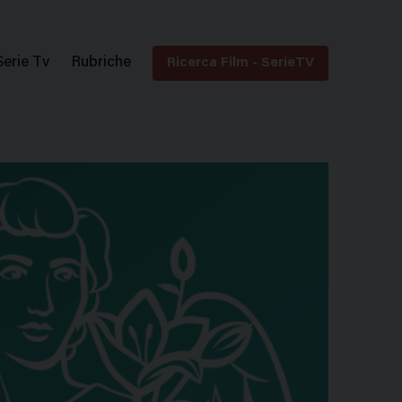
Serie Tv
Rubriche
Ricerca Film - SerieTV