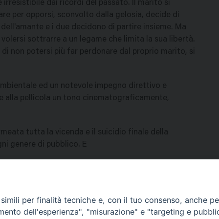
resistibile dai ricordi del passato. Il marito si
are per opporsi, sconvolto dalla gelosia, decide di
 dell'amante e i due decidono di partire insieme. Ma
olersi sottrarre a un legame che limita la sua libertà.
 di non potersi più far perdonare dal proprio marito, si
ambientale ed un notevole impegno direttivo e
e alla pellicola un tono cinematograficamente,
meata tutta la vicenda e il suicidio finale della
gni genere di pubblico. E
imili per finalità tecniche e, con il tuo consenso, anche per 
amento dell'esperienza", "misurazione" e "targeting e pubbli