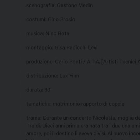
scenografia
:
Gastone Medin
costumi
:
Gino Brosio
musica
:
Nino Rota
montaggio
:
Gisa Radicchi Levi
produzione
:
Carlo Ponti / A.T.A. [Artisti Tecnici 
distribuzione
:
Lux Film
durata
:
90'
tematiche
:
matrimonio rapporto di coppia
trama
:
Durante un concerto Nicoletta, moglie del
Traldi. Dieci anni prima era nata tra i due una a
amore, poi il destino li aveva divisi. Al nuovo inc