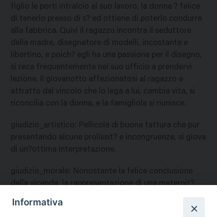
figlio le porti intralcio al suo lavoro, la donna ? felice
di tenerlo presso di s? ed ottiene di poterlo condurre
alla fabbrica. Quivi il ragazzo incontra il seduttore
della madre, disegnatore di modelli, incostante e
libertino, e poich? egli ha una passione per il disegno,
si reca frequentemente nel suo ufficio a prendervi
lezione. Il giovanotto affezionatosi al ragazzo e
attratto dal vincolo che lo lega a lui, cambia vita, si
riconcilia con la donna, e la famigliola si riunisce.
giudizio_artistico
:
Pellicola di buona fattura che pur
presentando alcune prolissit? e incongruenze, si giova
di un?ottima interpretazione.
giudizio_morale
:
Nonostante la felice conclusione
della vicenda, la rappresentazione di una maternit?
illegittima e l?inserzione di alcune scene sconvenienti,
Informativa
consigliano di escludere i giovani dalla visione del film.