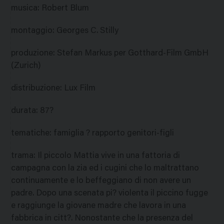
musica
:
Robert Blum
montaggio
:
Georges C. Stilly
produzione
:
Stefan Markus per Gotthard-Film GmbH
(Zurich)
distribuzione
:
Lux Film
durata
:
87?
tematiche
:
famiglia ? rapporto genitori-figli
trama
:
Il piccolo Mattia vive in una fattoria di
campagna con la zia ed i cugini che lo maltrattano
continuamente e lo beffeggiano di non avere un
padre. Dopo una scenata pi? violenta il piccino fugge
e raggiunge la giovane madre che lavora in una
fabbrica in citt?. Nonostante che la presenza del