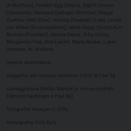
di Matthias), Friedeli Sigg (Marie), Sigfrit Steiner
(Gemperle), Hermann Gallinger (Stettler), Marga
Zoellner-Galli (Else), Hedwig Elisabeth (Lise), Ursula
von Wiese (la sorvegliante), Jakob Guggi (Suter),Kurt
Brunner (Postheiri), Marina Rainer, Fritz Schulz,
Margarete Fries, Rita Liechti, Maria Becker, Lukas
Ammann, W. Wellaner
genere
:
drammatico
soggetto
:
dal romanzo omonimo (1913) di Paul Ilg
sceneggiatura
:
Stefan Markus [e, non accreditati,
Edmund Heuberger e Paul Ilg]
fotografia
:
Georges C. Stilly
scenografia
:
Fritz Butz