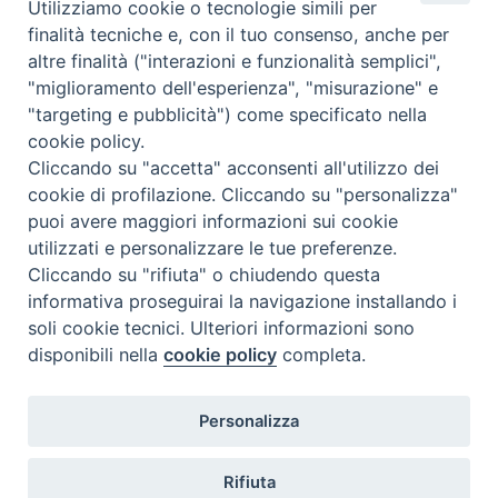
Utilizziamo cookie o tecnologie simili per
D
finalità tecniche e, con il tuo consenso, anche per
nazione
:
Svizzera
altre finalità ("interazioni e funzionalità semplici",
"miglioramento dell'esperienza", "misurazione" e
"targeting e pubblicità") come specificato nella
cookie policy.
Cliccando su "accetta" acconsenti all'utilizzo dei
cookie di profilazione. Cliccando su "personalizza"
puoi avere maggiori informazioni sui cookie
utilizzati e personalizzare le tue preferenze.
Cliccando su "rifiuta" o chiudendo questa
Contatti & Info
informativa proseguirai la navigazione installando i
C.ne Aurelia, 50 – 00165 Roma
soli cookie tecnici. Ulteriori informazioni sono
disponibili nella
cookie policy
completa.
Contatti
Credits
Scrivi a: cnvf@chiesacattolica.it
Personalizza
Privacy Policy
Rifiuta