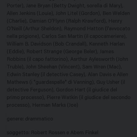
Porter), Jane Bryan (Betty Dwight, sorella di Mary),
Allen Jenkins (Louie), John Litel (Gordon), Ben Welden
(Charlie), Damian O'Flynn (Ralph Krawford), Henry
O'Neill (Arthur Sheldon), Raymond Hatton (l'avvocato
nella prigione), Carlos San Martin (il capocameriere),
William B. Davidson (Bob Crandall), Kenneth Harlan
(Eddie), Robert Strange (George Beler), James
Robbins (il capo fattorino), Asrthur Aylesworth (John
Truble), John Sheehan (Vincent), Sam Wren (Mac),
Edwin Stanley (il detective Casey), Alan Davis e Allen
Mathews (i "guardaspalle" di Vanning), Guy Usher (il
detective Ferguson), Gordon Hart (il giudice del
primo processo), Pierre Watkin (il giudice del secondo
processo), Herman Marks (Joe)
genere
:
drammatico
soggetto
:
Robert Rossen e Abem Finkel