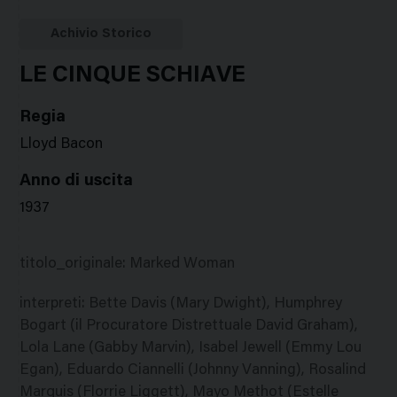
Google
Twitter
Facebook
Stampa
Plus
Achivio Storico
LE CINQUE SCHIAVE
Regia
Lloyd Bacon
Anno di uscita
1937
titolo_originale
:
Marked Woman
interpreti
:
Bette Davis (Mary Dwight), Humphrey
Bogart (il Procuratore Distrettuale David Graham),
Lola Lane (Gabby Marvin), Isabel Jewell (Emmy Lou
Egan), Eduardo Ciannelli (Johnny Vanning), Rosalind
Marquis (Florrie Liggett), Mayo Methot (Estelle