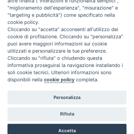
altre finalità ("interazioni e funzionalità semplici",
"miglioramento dell'esperienza", "misurazione" e
"targeting e pubblicità") come specificato nella
cookie policy.
Cliccando su "accetta" acconsenti all'utilizzo dei
cookie di profilazione. Cliccando su "personalizza"
puoi avere maggiori informazioni sui cookie
utilizzati e personalizzare le tue preferenze.
Cliccando su "rifiuta" o chiudendo questa
Contatti & Info
informativa proseguirai la navigazione installando i
C.ne Aurelia, 50 – 00165 Roma
soli cookie tecnici. Ulteriori informazioni sono
disponibili nella
cookie policy
completa.
Contatti
Credits
Scrivi a: cnvf@chiesacattolica.it
Personalizza
Privacy Policy
Rifiuta
Accetta