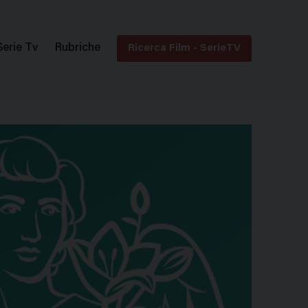
Serie Tv
Rubriche
Ricerca Film - SerieTV