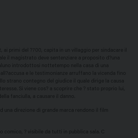
 ai primi del ?700, capita in un villaggio per sindacare il
uale il magistrato deve sentenziare a proposito d?una
aluno introdottosi nottetempo nella casa di una
a all?accusa e le testimonianze arruffano la vicenda fino
llo strano contegno del giudice il quale dirige la causa
resse. Si viene cos? a scoprire che ? stato proprio lui,
lla fanciulla, a causare il danno.
 una direzione di grande marca rendono il film
o comico, ? visibile da tutti in pubblica sala. C