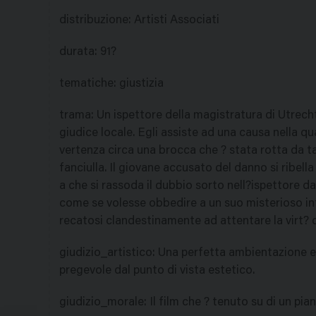
distribuzione
:
Artisti Associati
durata
:
91?
tematiche
:
giustizia
trama
:
Un ispettore della magistratura di Utrecht,
giudice locale. Egli assiste ad una causa nella q
vertenza circa una brocca che ? stata rotta da t
fanciulla. Il giovane accusato del danno si ribell
a che si rassoda il dubbio sorto nell?ispettore da
come se volesse obbedire a un suo misterioso inte
recatosi clandestinamente ad attentare la virt? de
giudizio_artistico
:
Una perfetta ambientazione ed
pregevole dal punto di vista estetico.
giudizio_morale
:
Il film che ? tenuto su di un pian