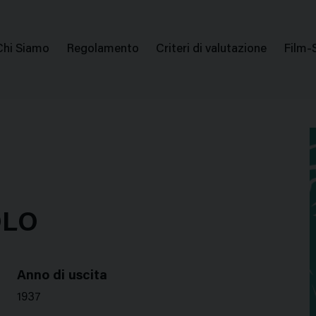
issione Nazionale Valutazione Film
Menu
Chi Siamo
Regolamento
Criteri di valutazione
Film-
di
navigazione
OLO
Anno di uscita
1937