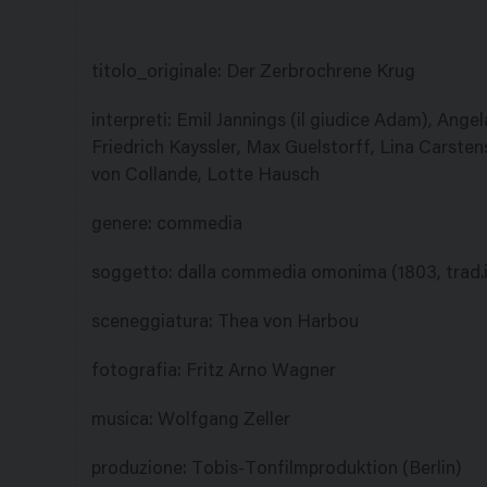
titolo_originale
:
Der Zerbrochrene Krug
interpreti
:
Emil Jannings (il giudice Adam), Angela
Friedrich Kayssler, Max Guelstorff, Lina Carsten
von Collande, Lotte Hausch
genere
:
commedia
soggetto
:
dalla commedia omonima (1803, trad.it.
sceneggiatura
:
Thea von Harbou
fotografia
:
Fritz Arno Wagner
musica
:
Wolfgang Zeller
produzione
:
Tobis-Tonfilmproduktion (Berlin)