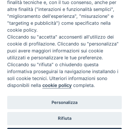
finalità tecniche e, con il tuo consenso, anche per
nazione
:
Stati Uniti
altre finalità ("interazioni e funzionalità semplici",
"miglioramento dell'esperienza", "misurazione" e
"targeting e pubblicità") come specificato nella
cookie policy.
Cliccando su "accetta" acconsenti all'utilizzo dei
cookie di profilazione. Cliccando su "personalizza"
puoi avere maggiori informazioni sui cookie
utilizzati e personalizzare le tue preferenze.
Cliccando su "rifiuta" o chiudendo questa
Contatti & Info
informativa proseguirai la navigazione installando i
C.ne Aurelia, 50 – 00165 Roma
soli cookie tecnici. Ulteriori informazioni sono
disponibili nella
cookie policy
completa.
Contatti
Credits
Scrivi a: cnvf@chiesacattolica.it
Personalizza
Privacy Policy
Rifiuta