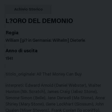
Google
Twitter
Facebook
Stampa
Plus
Achivio Storico
L?ORO DEL DEMONIO
Regia
William [gi? in Germania: Wilhelm] Dieterle
Anno di uscita
1941
titolo_originale
:
All That Money Can Buy
interpreti
:
Edward Arnold (Daniel Webster), Walter
Huston (Mr. Scratch), James Craig (Jabez Stone),
Simone Simon (Belle), Jane Darwell (Ma Stone), Anne
Shirley (Mary Stone), Gene Lockhart (Slossum), John
Qualen (Miser Stevens), Frank Conlan (lo sceriffo),