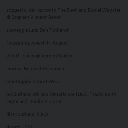
soggetto
:
dal racconto The Devil and Daniel Webster
di Stephen Vincent Benet
sceneggiatura
:
Dan Totheroh
fotografia
:
Joseph H. August
effetti_speciali
:
Vernon Walker
musica
:
Bernard Herzmann
montaggio
:
Robert Wise
produzione
:
William Dieterle per R.K.O. [Radio Keith
Orpheum]- Radio Pictures
distribuzione
:
R.K.O.
durata
:
106?