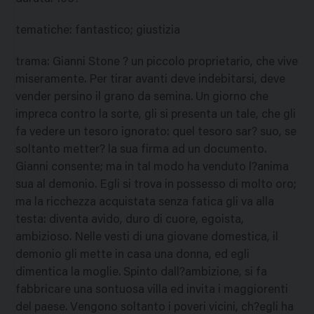
tematiche
:
fantastico; giustizia
trama
:
Gianni Stone ? un piccolo proprietario, che vive
miseramente. Per tirar avanti deve indebitarsi, deve
vender persino il grano da semina. Un giorno che
impreca contro la sorte, gli si presenta un tale, che gli
fa vedere un tesoro ignorato: quel tesoro sar? suo, se
soltanto metter? la sua firma ad un documento.
Gianni consente; ma in tal modo ha venduto l?anima
sua al demonio. Egli si trova in possesso di molto oro;
ma la ricchezza acquistata senza fatica gli va alla
testa: diventa avido, duro di cuore, egoista,
ambizioso. Nelle vesti di una giovane domestica, il
demonio gli mette in casa una donna, ed egli
dimentica la moglie. Spinto dall?ambizione, si fa
fabbricare una sontuosa villa ed invita i maggiorenti
del paese. Vengono soltanto i poveri vicini, ch?egli ha