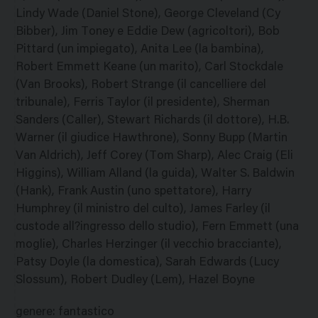
Lindy Wade (Daniel Stone), George Cleveland (Cy
Bibber), Jim Toney e Eddie Dew (agricoltori), Bob
Pittard (un impiegato), Anita Lee (la bambina),
Robert Emmett Keane (un marito), Carl Stockdale
(Van Brooks), Robert Strange (il cancelliere del
tribunale), Ferris Taylor (il presidente), Sherman
Sanders (Caller), Stewart Richards (il dottore), H.B.
Warner (il giudice Hawthrone), Sonny Bupp (Martin
Van Aldrich), Jeff Corey (Tom Sharp), Alec Craig (Eli
Higgins), William Alland (la guida), Walter S. Baldwin
(Hank), Frank Austin (uno spettatore), Harry
Humphrey (il ministro del culto), James Farley (il
custode all?ingresso dello studio), Fern Emmett (una
moglie), Charles Herzinger (il vecchio bracciante),
Patsy Doyle (la domestica), Sarah Edwards (Lucy
Slossum), Robert Dudley (Lem), Hazel Boyne
genere
:
fantastico