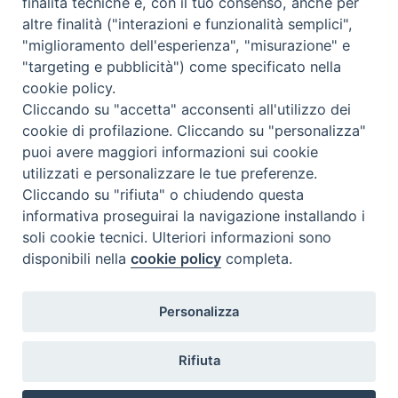
finalità tecniche e, con il tuo consenso, anche per
nazione
:
Stati Uniti
altre finalità ("interazioni e funzionalità semplici",
"miglioramento dell'esperienza", "misurazione" e
"targeting e pubblicità") come specificato nella
cookie policy.
Cliccando su "accetta" acconsenti all'utilizzo dei
cookie di profilazione. Cliccando su "personalizza"
puoi avere maggiori informazioni sui cookie
utilizzati e personalizzare le tue preferenze.
Cliccando su "rifiuta" o chiudendo questa
Contatti & Info
informativa proseguirai la navigazione installando i
C.ne Aurelia, 50 – 00165 Roma
soli cookie tecnici. Ulteriori informazioni sono
disponibili nella
cookie policy
completa.
Contatti
Credits
Scrivi a: cnvf@chiesacattolica.it
Personalizza
Privacy Policy
Rifiuta