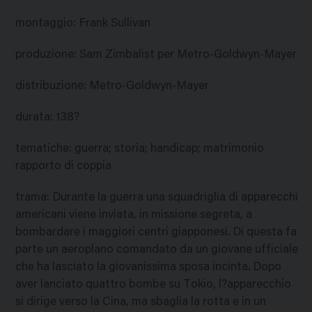
montaggio
:
Frank Sullivan
produzione
:
Sam Zimbalist per Metro-Goldwyn-Mayer
distribuzione
:
Metro-Goldwyn-Mayer
durata
:
138?
tematiche
:
guerra; storia; handicap; matrimonio
rapporto di coppia
trama
:
Durante la guerra una squadriglia di apparecchi
americani viene inviata, in missione segreta, a
bombardare i maggiori centri giapponesi. Di questa fa
parte un aeroplano comandato da un giovane ufficiale
che ha lasciato la giovanissima sposa incinta. Dopo
aver lanciato quattro bombe su Tokio, l?apparecchio
si dirige verso la Cina, ma sbaglia la rotta e in un