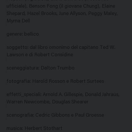
ufficiale), Benson Fong (il giovane Chung), Elaine
Shepard, Hazel Brooks, June Allyson, Peggy Maley,
Myrna Dell
genere
:
bellico
soggetto
:
dal libro omonimo del capitano Ted W.
Lawson e di Robert Considine
sceneggiatura
:
Dalton Trumbo
fotografia
:
Harold Rosson e Robert Surtees
effetti_speciali
:
Arnold A. Gillespie, Donald Jahraus,
Warren Newcombe, Douglas Shearer
scenografia
:
Cedric Gibbons e Paul Groesse
musica
:
Herbert Stothart