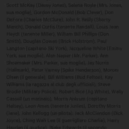
Scott McKay (Davey Jones), Selena Royle (Mrs. Jones,
sua moglie), Gordon McDonald (Bob Clever), Don
DeFore (Charles McClure), John R. Reilly (Shorty
Manch), Donald Curtis (tenente Randall), Louis Jean
Heydt (tenente Miller), William Bill Phillips (Don
Smith), Douglas Cowan (Brick Holstrom), Paul
Langton (capitano Ski York), Jacqueline White (Emmy
York, sua moglie), Alan Napier (Mr. Parker), Ann
Shoemaker (Mrs. Parker, sua moglie), Jay Norris
(Hallmark), Peter Varney (Spike Henderson), Moroni
Olsen (il generale), Bill Williams (Bud Felton), Kay
Williams (la ragazza al club degli ufficiali), Steve
Brodie (Military Police), Robert Bice (Jig White), Wally
Cassell (un marinaio), Morris Ankrum (capitano
Halsey), Leon Ames (tenente Juriles), Dorothy Morris
(Jane), John Kellogg (un pilota), Jack McClendon (Dick
Joyce), Ching Wah Lee (il guerrigliero Charlie), Harry
Hayden (il giudice), Blake Edwards (il secondo