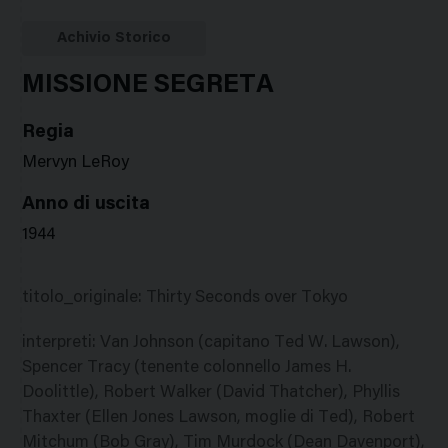
Google
Twitter
Facebook
Stampa
Plus
Achivio Storico
MISSIONE SEGRETA
Regia
Mervyn LeRoy
Anno di uscita
1944
titolo_originale
:
Thirty Seconds over Tokyo
interpreti
:
Van Johnson (capitano Ted W. Lawson),
Spencer Tracy (tenente colonnello James H.
Doolittle), Robert Walker (David Thatcher), Phyllis
Thaxter (Ellen Jones Lawson, moglie di Ted), Robert
Mitchum (Bob Gray), Tim Murdock (Dean Davenport),