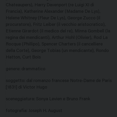
Chateaupers), Harry Davenport (re Luigi XI di
Francia), Katherine Alexander (Madame De Lys),
Helene Whitney (Fleur De Lys), George Zucco (il
procuratore), Fritz Leiber (il vecchio aristocratico),
Etienne Girardot (il medico del re), Minna Gombell (la
regina dei mendicanti), Arthur Hohl (Olivier), Rod La
Rocque (Phillipo), Spencer Charters (il cancelliere
della Corte), George Tobias (un mendicante), Rondo
Hatton, Curt Bois
genere
:
drammatico
soggetto
:
dal romanzo francese Notre-Dame de Paris
[1831] di Victor Hugo
sceneggiatura
:
Sonya Levien e Bruno Frank
fotografia
:
Joseph H. August