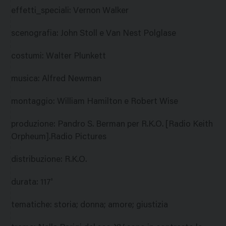
effetti_speciali
:
Vernon Walker
scenografia
:
John Stoll e Van Nest Polglase
costumi
:
Walter Plunkett
musica
:
Alfred Newman
montaggio
:
William Hamilton e Robert Wise
produzione
:
Pandro S. Berman per R.K.O. [Radio Keith
Orpheum].Radio Pictures
distribuzione
:
R.K.O.
durata
:
117'
tematiche
:
storia; donna; amore; giustizia