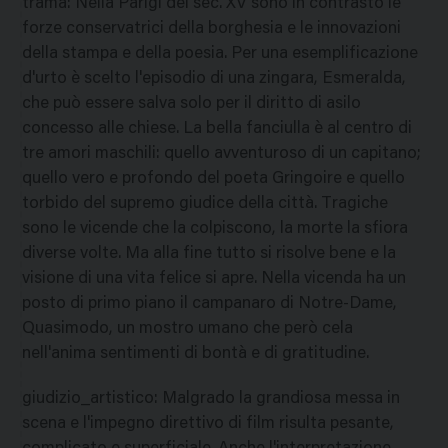
trama
:
Nella Parigi del sec. XV sono in contrasto le
forze conservatrici della borghesia e le innovazioni
della stampa e della poesia. Per una esemplificazione
d'urto è scelto l'episodio di una zingara, Esmeralda,
che può essere salva solo per il diritto di asilo
concesso alle chiese. La bella fanciulla è al centro di
tre amori maschili: quello avventuroso di un capitano;
quello vero e profondo del poeta Gringoire e quello
torbido del supremo giudice della città. Tragiche
sono le vicende che la colpiscono, la morte la sfiora
diverse volte. Ma alla fine tutto si risolve bene e la
visione di una vita felice si apre. Nella vicenda ha un
posto di primo piano il campanaro di Notre-Dame,
Quasimodo, un mostro umano che però cela
nell'anima sentimenti di bontà e di gratitudine.
giudizio_artistico
:
Malgrado la grandiosa messa in
scena e l'impegno direttivo di film risulta pesante,