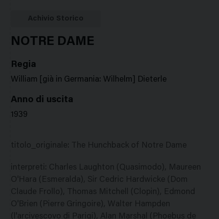
Google
Twitter
Facebook
Stampa
Plus
Achivio Storico
NOTRE DAME
Regia
William [già in Germania: Wilhelm] Dieterle
Anno di uscita
1939
titolo_originale
:
The Hunchback of Notre Dame
interpreti
:
Charles Laughton (Quasimodo), Maureen
O'Hara (Esmeralda), Sir Cedric Hardwicke (Dom
Claude Frollo), Thomas Mitchell (Clopin), Edmond
O'Brien (Pierre Gringoire), Walter Hampden
(l'arcivescovo di Parigi), Alan Marshal (Phoebus de