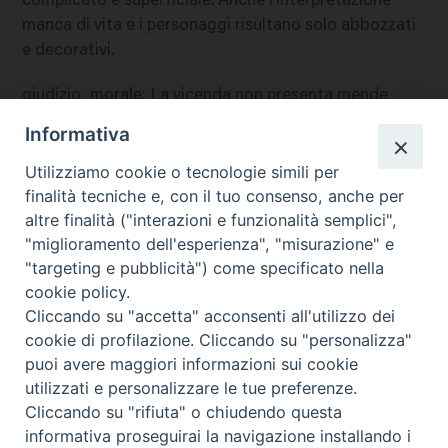
complicato e superficiale. Anche l'interpretazione
manca di vita e i personaggi risultano solo abbozzati
e decorativi.
giudizio_morale
:
La vicenda non presenta mende
gravi, ma per alcune scene di violenza e per alcuni
Informativa
principi socialmente inammissibili che vi serpeggiano
Utilizziamo cookie o tecnologie simili per
se ne esclude la visione ai giovani. A
finalità tecniche e, con il tuo consenso, anche per
nazione
:
Stati Uniti
altre finalità ("interazioni e funzionalità semplici",
"miglioramento dell'esperienza", "misurazione" e
"targeting e pubblicità") come specificato nella
cookie policy.
Cliccando su "accetta" acconsenti all'utilizzo dei
cookie di profilazione. Cliccando su "personalizza"
puoi avere maggiori informazioni sui cookie
utilizzati e personalizzare le tue preferenze.
Cliccando su "rifiuta" o chiudendo questa
Contatti & Info
informativa proseguirai la navigazione installando i