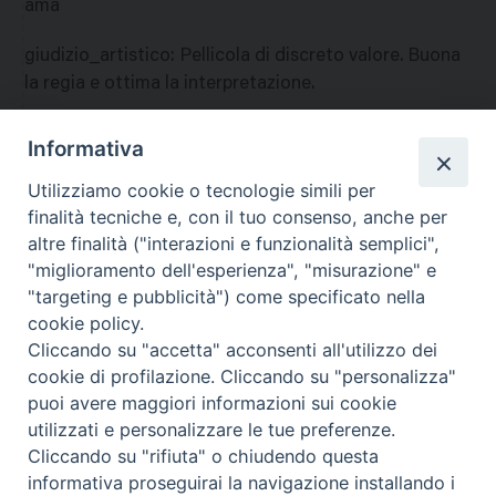
ama
giudizio_artistico
:
Pellicola di discreto valore. Buona
la regia e ottima la interpretazione.
giudizio_morale
:
L?accenno ad una relazione illecita e
Informativa
l?inserzione di alcune scene di violenza, consigliano di
Utilizziamo cookie o tecnologie simili per
escludere i giovani dalla visione di questo film. Ci
finalità tecniche e, con il tuo consenso, anche per
nazione
:
Stati Uniti
altre finalità ("interazioni e funzionalità semplici",
"miglioramento dell'esperienza", "misurazione" e
"targeting e pubblicità") come specificato nella
cookie policy.
Cliccando su "accetta" acconsenti all'utilizzo dei
cookie di profilazione. Cliccando su "personalizza"
puoi avere maggiori informazioni sui cookie
utilizzati e personalizzare le tue preferenze.
Cliccando su "rifiuta" o chiudendo questa
Contatti & Info
informativa proseguirai la navigazione installando i