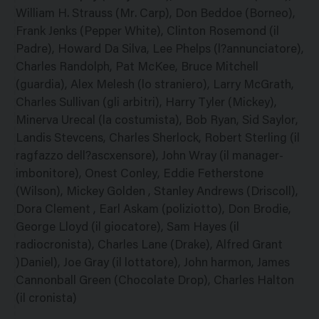
William H. Strauss (Mr. Carp), Don Beddoe (Borneo),
Frank Jenks (Pepper White), Clinton Rosemond (il
Padre), Howard Da Silva, Lee Phelps (l?annunciatore),
Charles Randolph, Pat McKee, Bruce Mitchell
(guardia), Alex Melesh (lo straniero), Larry McGrath,
Charles Sullivan (gli arbitri), Harry Tyler (Mickey),
Minerva Urecal (la costumista), Bob Ryan, Sid Saylor,
Landis Stevcens, Charles Sherlock, Robert Sterling (il
ragfazzo dell?ascxensore), John Wray (il manager-
imbonitore), Onest Conley, Eddie Fetherstone
(Wilson), Mickey Golden , Stanley Andrews (Driscoll),
Dora Clement , Earl Askam (poliziotto), Don Brodie,
George Lloyd (il giocatore), Sam Hayes (il
radiocronista), Charles Lane (Drake), Alfred Grant
)Daniel), Joe Gray (il lottatore), John harmon, James
Cannonball Green (Chocolate Drop), Charles Halton
(il cronista)