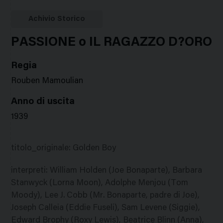
Google
Twitter
Facebook
Stampa
Plus
Achivio Storico
PASSIONE o IL RAGAZZO D?ORO
Regia
Rouben Mamoulian
Anno di uscita
1939
titolo_originale
:
Golden Boy
interpreti
:
William Holden (Joe Bonaparte), Barbara
Stanwyck (Lorna Moon), Adolphe Menjou (Tom
Moody), Lee J. Cobb (Mr. Bonaparte, padre di Joe),
Joseph Calleia (Eddie Fuseli), Sam Levene (Siggie),
Edward Brophy (Roxy Lewis), Beatrice Blinn (Anna),