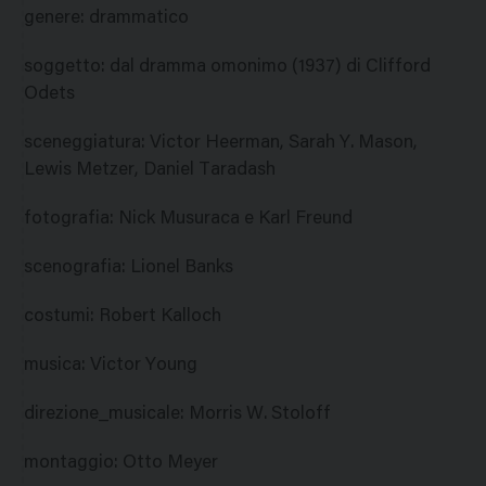
genere
:
drammatico
soggetto
:
dal dramma omonimo (1937) di Clifford
Odets
sceneggiatura
:
Victor Heerman, Sarah Y. Mason,
Lewis Metzer, Daniel Taradash
fotografia
:
Nick Musuraca e Karl Freund
scenografia
:
Lionel Banks
costumi
:
Robert Kalloch
musica
:
Victor Young
direzione_musicale
:
Morris W. Stoloff
montaggio
:
Otto Meyer