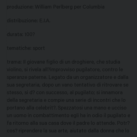
produzione
:
William Perlberg per Columbia
distribuzione
:
E.I.A.
durata
:
100?
tematiche
:
sport
trama
:
Il giovane figlio di un droghiere, che studia
violino, si rivela all?improvviso pugilatore, contro le
speranze paterne. Legato da un organizzatore e dalla
sua segretaria, dopo un vano tentativo di ritrovare se
stesso, si d? con successo, al pugilato; si innamora
della segretaria e compie una serie di incontri che lo
portano alla celebrit?. Spezzatosi una mano e ucciso
un uomo in combattimento egli ha in odio il pugilato e
fa ritorno alla sua casa dove il padre lo attende. Potr?
cos? riprendere la sua arte, aiutato dalla donna che lo