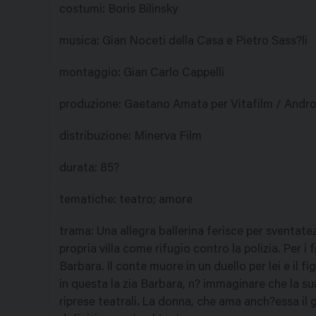
costumi
:
Boris Bilinsky
musica
:
Gian Noceti della Casa e Pietro Sass?li
montaggio
:
Gian Carlo Cappelli
produzione
:
Gaetano Amata per Vitafilm / Andr
distribuzione
:
Minerva Film
durata
:
85?
tematiche
:
teatro; amore
trama
:
Una allegra ballerina ferisce per sventat
propria villa come rifugio contro la polizia. Per i 
Barbara. Il conte muore in un duello per lei e il 
in questa la zia Barbara, n? immaginare che la su
riprese teatrali. La donna, che ama anch?essa il