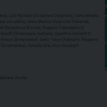
ara), Luis Hurtado (il capitano Dargrand), Carlo Minello
ani, suo padre), Anna Maresti (la piccola Claretta),
elli (la padrona di casa), Ruggero Capodaglio (il
orelli (l?impresario teatrale), Agostino Salvietti (il
 Johnson (la marchesa), Dario Taron (Fabrizio), Massimo
(la cameriera), Daniella Drei, Enzo Scategni
 Gaetano Amata