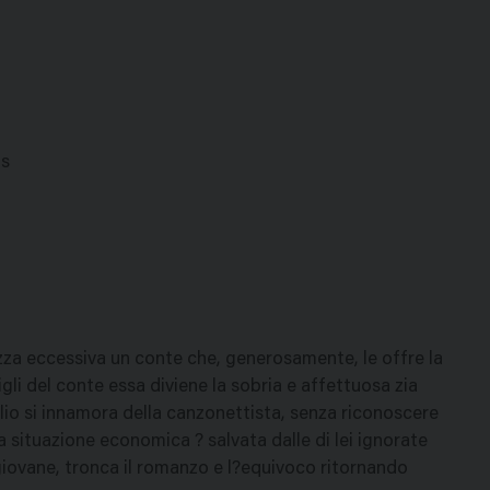
os
ezza eccessiva un conte che, generosamente, le offre la
figli del conte essa diviene la sobria e affettuosa zia
figlio si innamora della canzonettista, senza riconoscere
a situazione economica ? salvata dalle di lei ignorate
 giovane, tronca il romanzo e l?equivoco ritornando