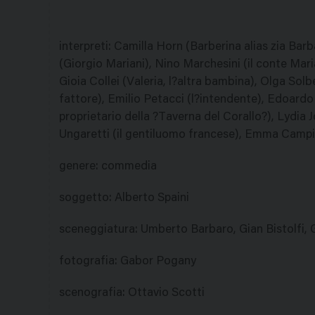
interpreti
:
Camilla Horn (Barberina alias zia Barb
(Giorgio Mariani), Nino Marchesini (il conte Mari
Gioia Collei (Valeria, l?altra bambina), Olga Solb
fattore), Emilio Petacci (l?intendente), Edoardo B
proprietario della ?Taverna del Corallo?), Lydia
Ungaretti (il gentiluomo francese), Emma Campi 
genere
:
commedia
soggetto
:
Alberto Spaini
sceneggiatura
:
Umberto Barbaro, Gian Bistolfi,
fotografia
:
Gabor Pogany
scenografia
:
Ottavio Scotti