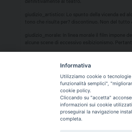
definitivamente al teatro.
giudizio_artistico
:
Lo spunto della vicenda ed al
tono che risulta per? discontinuo. Non del tutto 
giudizio_morale
:
In linea morale il film impone de
alcune scene di eccessivo esibizionismo. Pertanto
nazione
:
Italia
Informativa
Utilizziamo cookie o tecnologie s
funzionalità semplici", "miglior
Co
cookie policy.
Cliccando su "accetta" acconsent
informazioni sui cookie utilizza
proseguirai la navigazione instal
completa.