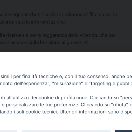
cune sequenze ben riuscite imprimono al film un certo
appropriata la interpretazione.
lle riserve sia per la leggerezza della vicenda, che per
 se ne sconsiglia la visione ai giovani.D
imili per finalità tecniche e, con il tuo consenso, anche per 
amento dell'esperienza", "misurazione" e "targeting e pubbli
Contatti & Info
mmissione Nazionale Valutaz
i all'utilizzo dei cookie di profilazione. Cliccando su "pe
C.ne Aurelia, 50 – 00165 Roma
Cont
ti e personalizzare le tue preferenze. Cliccando su "rifiuta
Scrivi a: cnvf@chiesacattolica.it
Priv
lando i soli cookie tecnici. Ulteriori informazioni sono dispo