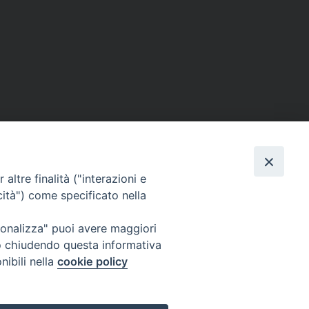
altre finalità ("interazioni e
cità") come specificato nella
ione Film
rsonalizza" puoi avere maggiori
atti
Credits
" o chiudendo questa informativa
acy Policy
nibili nella
cookie policy