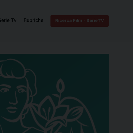
Serie Tv
Rubriche
Ricerca Film - SerieTV