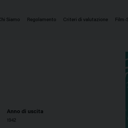
issione Nazionale Valutazione Film
Menu
Chi Siamo
Regolamento
Criteri di valutazione
Film-
di
navigazione
Anno di uscita
1942