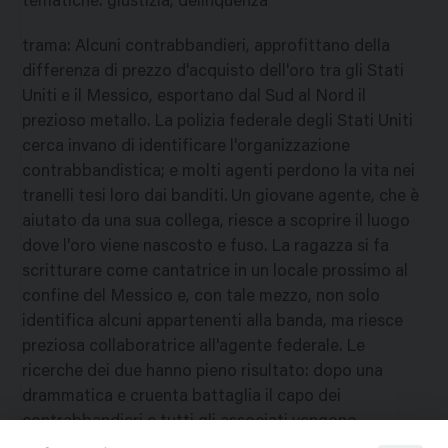
tematiche
:
giustizia; delinquenza
trama
:
Alcuni contrabbandieri, approfittano della
differenza di prezzo d'acquisto dell'oro tra gli Stati
Uniti e il Messico, esportano dal Sud al Nord il
prezioso metallo. La polizia federale degli Stati Uniti
cerca invano di identificare l'organizzazione
contrabbandistica; e molti agenti perdono la vita nei
tranelli tesi loro dai banditi. Un giovane agente, che è
aiutato da una sua collega, riesce a scoprire il luogo
dove l'oro viene nascosto e fuso. La ragazza si fa
scritturare come cantatrice in un locale prossimo al
confine del Messico e, con tale mezzo, non solo
identifica alcuni appartenenti alla banda, ma riesce
preziosa collaboratrice all'agente federale. Le
ricerche dei due hanno pieno risultato: dopo una
drammatica e cruenta battaglia il capo dei
contrabbandieri e tutti gli associati vengono
assicurati alla giustizia.