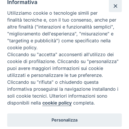
Informativa
Utilizziamo cookie o tecnologie simili per
giudizio_morale
:
Visibile da tutti in pubblica sala. C
finalità tecniche e, con il tuo consenso, anche per
nazione
:
Stati Uniti
altre finalità ("interazioni e funzionalità semplici",
"miglioramento dell'esperienza", "misurazione" e
"targeting e pubblicità") come specificato nella
cookie policy.
Cliccando su "accetta" acconsenti all'utilizzo dei
cookie di profilazione. Cliccando su "personalizza"
puoi avere maggiori informazioni sui cookie
utilizzati e personalizzare le tue preferenze.
Cliccando su "rifiuta" o chiudendo questa
Contatti & Info
informativa proseguirai la navigazione installando i
C.ne Aurelia, 50 – 00165 Roma
soli cookie tecnici. Ulteriori informazioni sono
disponibili nella
cookie policy
completa.
Contatti
Credits
Scrivi a: cnvf@chiesacattolica.it
Personalizza
Privacy Policy