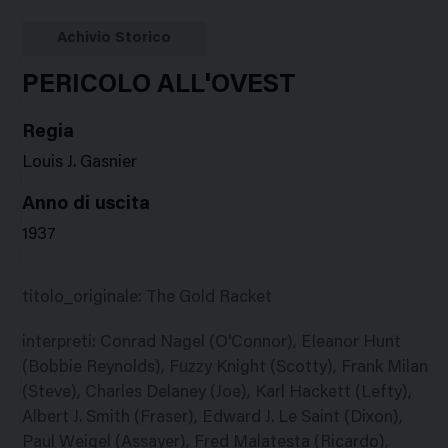
Google
Twitter
Facebook
Stampa
Plus
Achivio Storico
PERICOLO ALL'OVEST
Regia
Louis J. Gasnier
Anno di uscita
1937
titolo_originale
:
The Gold Racket
interpreti
:
Conrad Nagel (O'Connor), Eleanor Hunt
(Bobbie Reynolds), Fuzzy Knight (Scotty), Frank Milan
(Steve), Charles Delaney (Joe), Karl Hackett (Lefty),
Albert J. Smith (Fraser), Edward J. Le Saint (Dixon),
Paul Weigel (Assayer), Fred Malatesta (Ricardo),