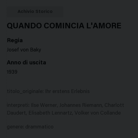
Google
Twitter
Facebook
Stampa
Plus
Achivio Storico
QUANDO COMINCIA L'AMORE
Regia
Josef von Baky
Anno di uscita
1939
titolo_originale
:
Ihr erstens Erlebnis
interpreti
:
Ilse Werner, Johannes Riemann, Charlott
Daudert, Elisabeth Lennartz, Volker von Collande
genere
:
drammatico