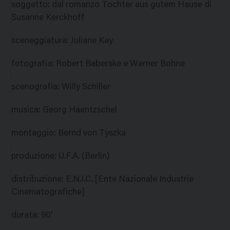
soggetto
:
dal romanzo Tochter aus gutem Hause di
Susanne Kerckhoff
sceneggiatura
:
Juliane Kay
fotografia
:
Robert Baberske e Werner Bohne
scenografia
:
Willy Schiller
musica
:
Georg Haentzschel
montaggio
:
Bernd von Tyszka
produzione
:
U.F.A. (Berlin)
distribuzione
:
E.N.I.C. [Ente Nazionale Industrie
Cinematografiche]
durata
:
90'