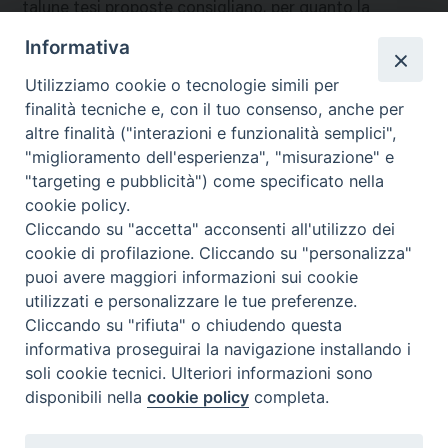
talune tesi proposte consigliano, per quanto la
conclusione del film sia positiva, a riservarne la
Informativa
visione, che non manca di episodi piuttosto liberi, a
Utilizziamo cookie o tecnologie simili per
persone di piena maturità spirituale e morale. Dr
finalità tecniche e, con il tuo consenso, anche per
nazione
:
Germania
altre finalità ("interazioni e funzionalità semplici",
"miglioramento dell'esperienza", "misurazione" e
"targeting e pubblicità") come specificato nella
cookie policy.
Cliccando su "accetta" acconsenti all'utilizzo dei
cookie di profilazione. Cliccando su "personalizza"
puoi avere maggiori informazioni sui cookie
utilizzati e personalizzare le tue preferenze.
Cliccando su "rifiuta" o chiudendo questa
Contatti & Info
informativa proseguirai la navigazione installando i
C.ne Aurelia, 50 – 00165 Roma
soli cookie tecnici. Ulteriori informazioni sono
disponibili nella
cookie policy
completa.
Contatti
Credits