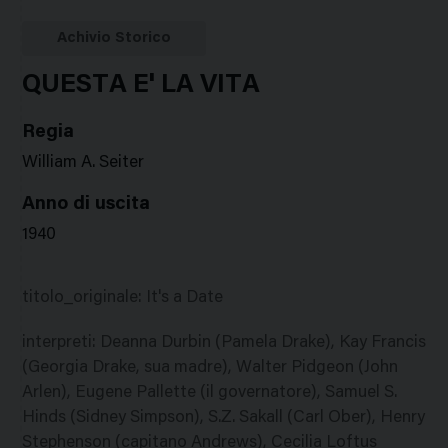
Google
Twitter
Facebook
Stampa
Plus
Achivio Storico
QUESTA E' LA VITA
Regia
William A. Seiter
Anno di uscita
1940
titolo_originale
:
It's a Date
interpreti
:
Deanna Durbin (Pamela Drake), Kay Francis
(Georgia Drake, sua madre), Walter Pidgeon (John
Arlen), Eugene Pallette (il governatore), Samuel S.
Hinds (Sidney Simpson), S.Z. Sakall (Carl Ober), Henry
Stephenson (capitano Andrews), Cecilia Loftus