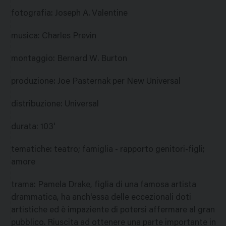
fotografia
:
Joseph A. Valentine
musica
:
Charles Previn
montaggio
:
Bernard W. Burton
produzione
:
Joe Pasternak per New Universal
distribuzione
:
Universal
durata
:
103'
tematiche
:
teatro; famiglia - rapporto genitori-figli;
amore
trama
:
Pamela Drake, figlia di una famosa artista
drammatica, ha anch'essa delle eccezionali doti
artistiche ed è impaziente di potersi affermare al gran
pubblico. Riuscita ad ottenere una parte importante in