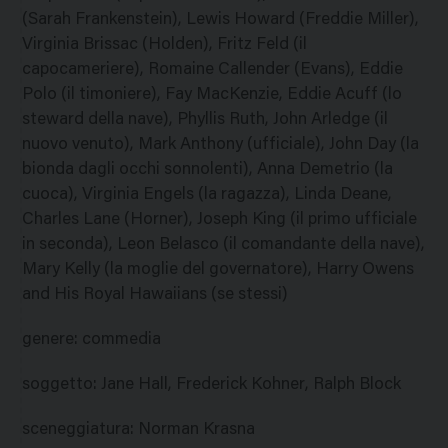
(Sarah Frankenstein), Lewis Howard (Freddie Miller),
Virginia Brissac (Holden), Fritz Feld (il
capocameriere), Romaine Callender (Evans), Eddie
Polo (il timoniere), Fay MacKenzie, Eddie Acuff (lo
steward della nave), Phyllis Ruth, John Arledge (il
nuovo venuto), Mark Anthony (ufficiale), John Day (la
bionda dagli occhi sonnolenti), Anna Demetrio (la
cuoca), Virginia Engels (la ragazza), Linda Deane,
Charles Lane (Horner), Joseph King (il primo ufficiale
in seconda), Leon Belasco (il comandante della nave),
Mary Kelly (la moglie del governatore), Harry Owens
and His Royal Hawaiians (se stessi)
genere
:
commedia
soggetto
:
Jane Hall, Frederick Kohner, Ralph Block
sceneggiatura
:
Norman Krasna