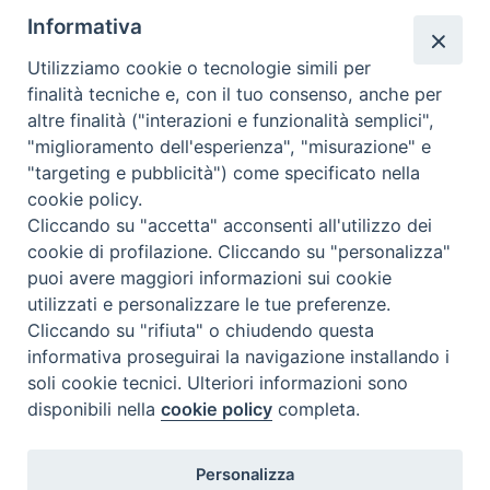
giudizio_morale
:
Il carattere della vicenda e
Informativa
l'inserzione di scene poco opportune consigliano di
Utilizziamo cookie o tecnologie simili per
escludere i giovani dalla visione del film. A
finalità tecniche e, con il tuo consenso, anche per
nazione
:
Stati Uniti
altre finalità ("interazioni e funzionalità semplici",
"miglioramento dell'esperienza", "misurazione" e
"targeting e pubblicità") come specificato nella
cookie policy.
Cliccando su "accetta" acconsenti all'utilizzo dei
cookie di profilazione. Cliccando su "personalizza"
puoi avere maggiori informazioni sui cookie
utilizzati e personalizzare le tue preferenze.
Cliccando su "rifiuta" o chiudendo questa
Contatti & Info
informativa proseguirai la navigazione installando i
C.ne Aurelia, 50 – 00165 Roma
soli cookie tecnici. Ulteriori informazioni sono
disponibili nella
cookie policy
completa.
Contatti
Credits
Scrivi a: cnvf@chiesacattolica.it
Personalizza