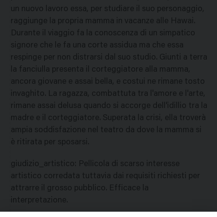
un nuovo lavoro essa, per studiare il suo personaggio,
raggiunge la propria mamma in vacanze alle Hawai.
Durante il viaggio fa la conoscenza di un simpatico
signore che le fa una corte assidua ma che essa
respinge per non distrarsi dal suo studio. Giunti a terra
la fanciulla presenta il corteggiatore alla mamma,
ancora giovane e assai bella, e costui ne rimane tosto
invaghito. La ragazza, combattuta tra l'amore e l'arte,
rimane assai delusa quando si accorge dell'idillio tra la
madre e il corteggiatore. Superata la crisi, ella troverà
ampia soddisfazione nel teatro da dove la mamma si
è ritirata per sposarsi.
giudizio_artistico
:
Pellicola di scarso interesse
artistico corredata tuttavia dai requisiti richiesti per
attrarre il grosso pubblico. Efficace la
interpretazione.