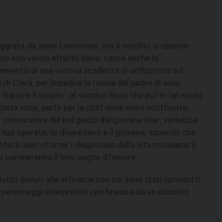
teggiata da Jeam Lemonnier, ma il vecchio si oppone
lino non vanno affatto bene, causa anche la
agamento di una vistosa scadenza di un?ipoteca sul
 di Clara, per impedire la rovina del padre di essa,
 tramite il curato - al vecchio Roux che pu? in tal modo
reta voce, parte per la citt? dove viene scritturato,
a conoscenza del bel gesto del giovane Itier, vorrebbe
r il suo operato, lo diseredano e il giovane, sapendo che
nfatti Jean ritorner? disgustato della vita mondana; il
ani coroneranno il loro sogno d?amore.
tistici dovuti alla efficacia con cui sono stati riprodotti
i personaggi interpretati con bravura da un discreto