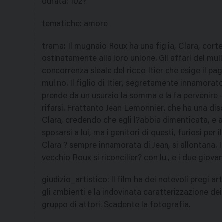
durata
:
102?
tematiche
:
amore
trama
:
Il mugnaio Roux ha una figlia, Clara, cor
ostinatamente alla loro unione. Gli affari del mu
concorrenza sleale del ricco Itier che esige il p
mulino. Il figlio di Itier, segretamente innamorato
prende da un usuraio la somma e la fa pervenire -
rifarsi. Frattanto Jean Lemonnier, che ha una disc
Clara, credendo che egli l?abbia dimenticata, e 
sposarsi a lui, ma i genitori di questi, furiosi pe
Clara ? sempre innamorata di Jean, si allontana. I
vecchio Roux si riconcilier? con lui, e i due giov
giudizio_artistico
:
Il film ha dei notevoli pregi ar
gli ambienti e la indovinata caratterizzazione de
gruppo di attori. Scadente la fotografia.