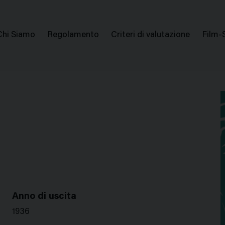
issione Nazionale Valutazione Film
Menu
Chi Siamo
Regolamento
Criteri di valutazione
Film-
di
navigazione
Anno di uscita
1936