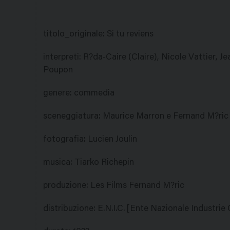
titolo_originale
:
Si tu reviens
interpreti
:
R?da-Caire (Claire), Nicole Vattier, J
Poupon
genere
:
commedia
sceneggiatura
:
Maurice Marron e Fernand M?ric
fotografia
:
Lucien Joulin
musica
:
Tiarko Richepin
produzione
:
Les Films Fernand M?ric
distribuzione
:
E.N.I.C. [Ente Nazionale Industri