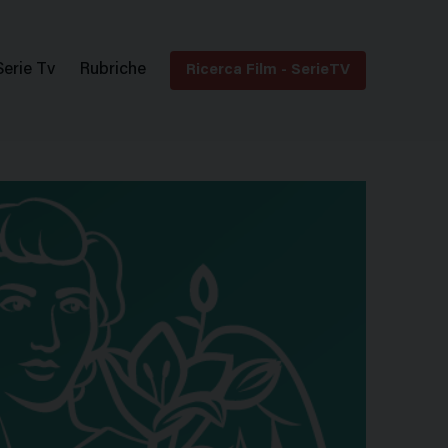
Serie Tv
Rubriche
Ricerca Film - SerieTV