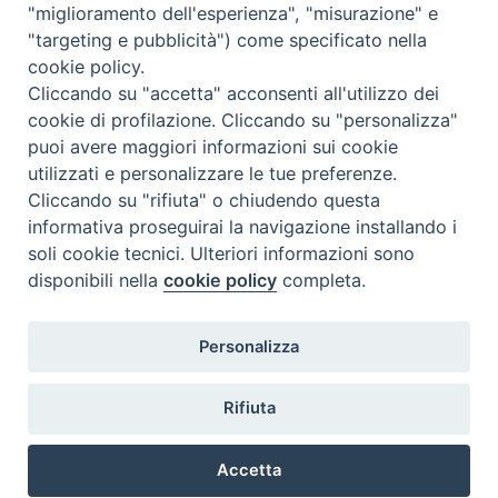
"miglioramento dell'esperienza", "misurazione" e
"targeting e pubblicità") come specificato nella
cookie policy.
Cliccando su "accetta" acconsenti all'utilizzo dei
cookie di profilazione. Cliccando su "personalizza"
puoi avere maggiori informazioni sui cookie
utilizzati e personalizzare le tue preferenze.
Cliccando su "rifiuta" o chiudendo questa
Contatti & Info
informativa proseguirai la navigazione installando i
C.ne Aurelia, 50 – 00165 Roma
soli cookie tecnici. Ulteriori informazioni sono
disponibili nella
cookie policy
completa.
Contatti
Credits
Scrivi a: cnvf@chiesacattolica.it
Personalizza
Privacy Policy
Rifiuta
Accetta
Ricerca Film - SerieTV