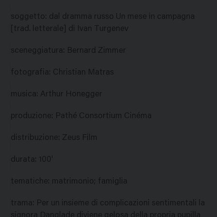
soggetto
:
dal dramma russo Un mese in campagna
[trad. letterale] di Ivan Turgenev
sceneggiatura
:
Bernard Zimmer
fotografia
:
Christian Matras
musica
:
Arthur Honegger
produzione
:
Pathé Consortium Cinéma
distribuzione
:
Zeus Film
durata
:
100'
tematiche
:
matrimonio; famiglia
trama
:
Per un insieme di complicazioni sentimentali la
signora Danglade diviene gelosa della propria pupilla