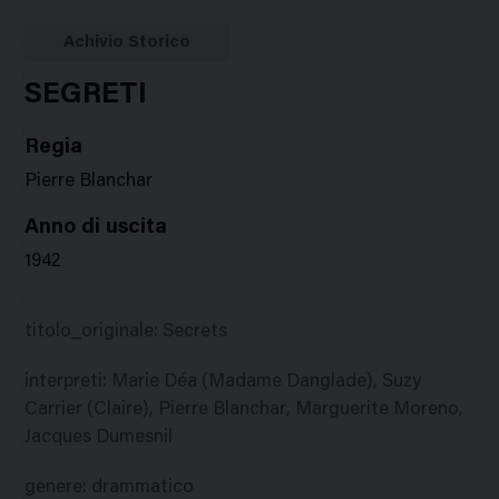
Google
Twitter
Facebook
Stampa
Plus
Achivio Storico
SEGRETI
Regia
Pierre Blanchar
Anno di uscita
1942
titolo_originale
:
Secrets
interpreti
:
Marie Déa (Madame Danglade), Suzy
Carrier (Claire), Pierre Blanchar, Marguerite Moreno,
Jacques Dumesnil
genere
:
drammatico