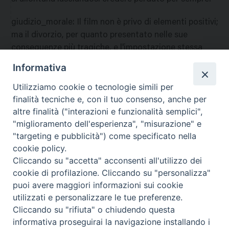
giudizio_morale
:
Il film non è privo di elementi positivi;
ma il divorzio, per quanto presentato nelle sue
conseguenze più tragiche, e l'impostazione stessa
della vicenda che tocca argomenti scabrosi e
Informativa
descrive scene brutali, suggeriscono di riservare la
Utilizziamo cookie o tecnologie simili per
visione a persone adulte. D
finalità tecniche e, con il tuo consenso, anche per
nazione
:
Francia
altre finalità ("interazioni e funzionalità semplici",
"miglioramento dell'esperienza", "misurazione" e
"targeting e pubblicità") come specificato nella
cookie policy.
Cliccando su "accetta" acconsenti all'utilizzo dei
cookie di profilazione. Cliccando su "personalizza"
puoi avere maggiori informazioni sui cookie
utilizzati e personalizzare le tue preferenze.
Cliccando su "rifiuta" o chiudendo questa
Contatti & Info
informativa proseguirai la navigazione installando i