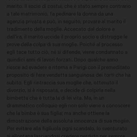
marito. Il socio di costui, che è stato sempre contrario
a tale matrimonio, fa pedinare la donna da una
agenzia privata e può, in seguito, provare al marito il
tradimento della moglie. Accecato dal dolore e
dall'ira, il marito uccide il proprio socio e distrugge le
prove della colpa di sua moglie. Poiché al processo
egli tace tutto ciò, né si difende, viene condannato a
quindici anni di lavori forzati. Dopo qualche anno
riesce ad evadere e ritorna a Parigi con il premeditato
proposito di fare vendetta sanguinosa dei torti che ha
subito. Egli rintraccia sua moglie che, ottenuto il
divorzio, si è risposata, e decide di colpirla nella
bimbetta che è tutta la di lei vita. Ma, in un
drammatico colloquio egli non solo viene a conoscere
che la bimba è sua figlia; ma anche ottiene la
dimostrazione della assoluta innocenza di sua moglie.
Per evitare alla figliuola ogni scandalo, lo sventurato
si allontana lasciandosi credere perduto per sempre.