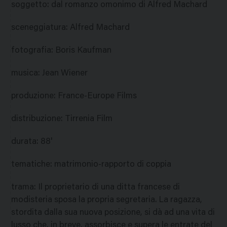
soggetto
:
dal romanzo omonimo di Alfred Machard
sceneggiatura
:
Alfred Machard
fotografia
:
Boris Kaufman
musica
:
Jean Wiener
produzione
:
France-Europe Films
distribuzione
:
Tirrenia Film
durata
:
88'
tematiche
:
matrimonio-rapporto di coppia
trama
:
Il proprietario di una ditta francese di
modisteria sposa la propria segretaria. La ragazza,
stordita dalla sua nuova posizione, si dà ad una vita di
lusso che, in breve, assorbisce e supera le entrate del