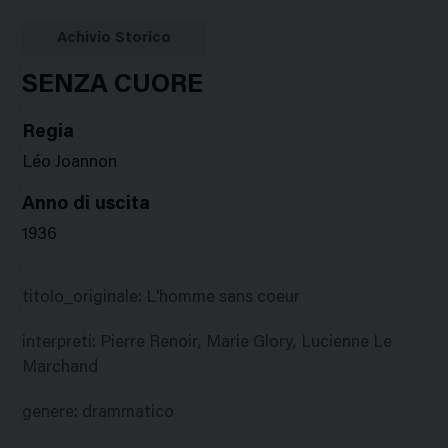
Google
Twitter
Facebook
Stampa
Plus
Achivio Storico
SENZA CUORE
Regia
Léo Joannon
Anno di uscita
1936
titolo_originale
:
L'homme sans coeur
interpreti
:
Pierre Renoir, Marie Glory, Lucienne Le
Marchand
genere
:
drammatico