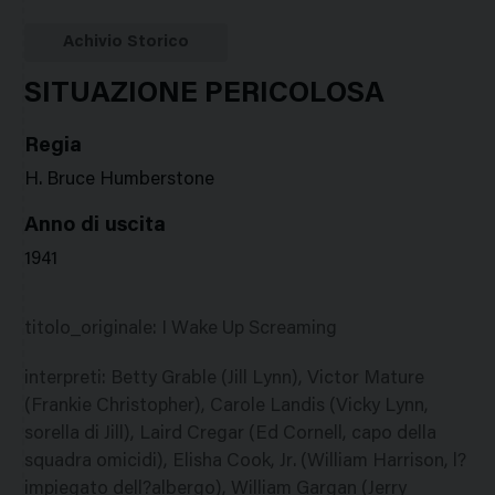
Google
Twitter
Facebook
Stampa
Plus
Achivio Storico
SITUAZIONE PERICOLOSA
Regia
H. Bruce Humberstone
Anno di uscita
1941
titolo_originale
:
I Wake Up Screaming
interpreti
:
Betty Grable (Jill Lynn), Victor Mature
(Frankie Christopher), Carole Landis (Vicky Lynn,
sorella di Jill), Laird Cregar (Ed Cornell, capo della
squadra omicidi), Elisha Cook, Jr. (William Harrison, l?
impiegato dell?albergo), William Gargan (Jerry