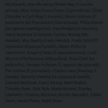
McDonald), Alan Mowbray (Robin Ray, il vecchio
attore), Allyn Joslyn (Larry Evans, il giornalista), Chick
Chandler e Cyril Ring (i cronisti), Morris Ankrum (l?
assistente del Procuratore Distrettuale), Philip Morris
(un agente investigativo), Paul Weigel (un vecchio),
Harry Seymour (il barista), Forbes Murray (Mr.
Hendel), May Beatty (Lady Hendel), Frank Orth (l??
mpresario di pompe funebri), Albert Pollet (il
cameriere), Gregory Gaye (il capocameriere), Cecil
Weston (l?infermiera della polizia), Russ Clark (un
poliziotto), George Hickman (il ragazzo dei giornali),
Pat mcKee (il giornalaio), Charles Lane (Keating, il
fioraio), Dorothy Dearing (la ragazza al tavolo),
Edward McWade, Harry Strang, Basil Walker,
Timothy Ryan, Dick Rich, Wade Boteler, Stanley
Clements, Stranley Blystone, Brooks Benedict, Eddie
Dunn, James Flavin, Ralph Dunn