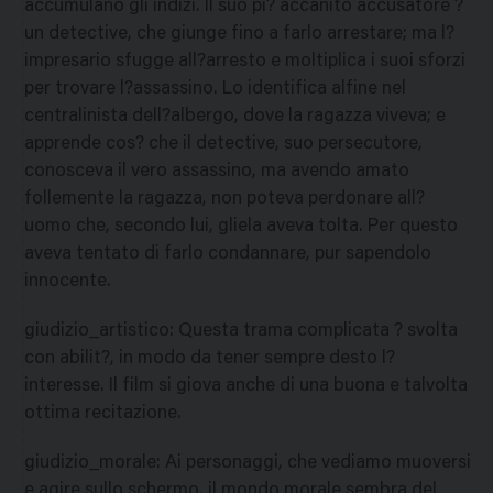
accumulano gli indizi. Il suo pi? accanito accusatore ?
un detective, che giunge fino a farlo arrestare; ma l?
impresario sfugge all?arresto e moltiplica i suoi sforzi
per trovare l?assassino. Lo identifica alfine nel
centralinista dell?albergo, dove la ragazza viveva; e
apprende cos? che il detective, suo persecutore,
conosceva il vero assassino, ma avendo amato
follemente la ragazza, non poteva perdonare all?
uomo che, secondo lui, gliela aveva tolta. Per questo
aveva tentato di farlo condannare, pur sapendolo
innocente.
giudizio_artistico
:
Questa trama complicata ? svolta
con abilit?, in modo da tener sempre desto l?
interesse. Il film si giova anche di una buona e talvolta
ottima recitazione.
giudizio_morale
:
Ai personaggi, che vediamo muoversi
e agire sullo schermo, il mondo morale sembra del