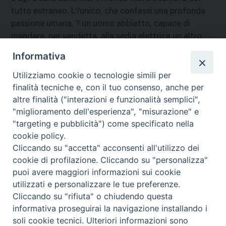
tutto estraneo. L?unico, che confessi una profonda
passione umana, ? un uomo abbietto, capace di
mandare, per vendetta, alla sedia elettrica un altro
uomo, che sa innocente. Il film risulta del tutto
Informativa
negativo: ne sconsigliamo la visione ad ogni specie di
Utilizziamo cookie o tecnologie simili per
pubblico. E
finalità tecniche e, con il tuo consenso, anche per
nazione
:
Stati Uniti
altre finalità ("interazioni e funzionalità semplici",
"miglioramento dell'esperienza", "misurazione" e
"targeting e pubblicità") come specificato nella
cookie policy.
Cliccando su "accetta" acconsenti all'utilizzo dei
cookie di profilazione. Cliccando su "personalizza"
puoi avere maggiori informazioni sui cookie
utilizzati e personalizzare le tue preferenze.
Cliccando su "rifiuta" o chiudendo questa
Contatti & Info
informativa proseguirai la navigazione installando i
C.ne Aurelia, 50 – 00165 Roma
soli cookie tecnici. Ulteriori informazioni sono