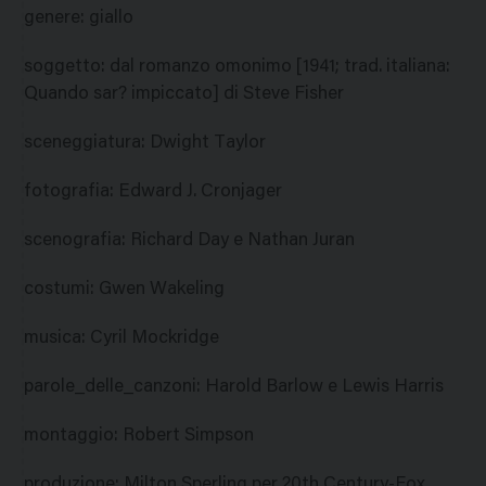
genere
:
giallo
soggetto
:
dal romanzo omonimo [1941; trad. italiana:
Quando sar? impiccato] di Steve Fisher
sceneggiatura
:
Dwight Taylor
fotografia
:
Edward J. Cronjager
scenografia
:
Richard Day e Nathan Juran
costumi
:
Gwen Wakeling
musica
:
Cyril Mockridge
parole_delle_canzoni
:
Harold Barlow e Lewis Harris
montaggio
:
Robert Simpson
produzione
:
Milton Sperling per 20th Century-Fox