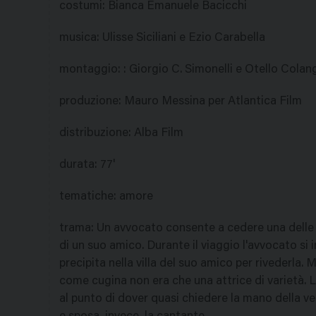
costumi
:
Bianca Emanuele Bacicchi
musica
:
Ulisse Siciliani e Ezio Carabella
montaggio
:
: Giorgio C. Simonelli e Otello Colang
produzione
:
Mauro Messina per Atlantica Film
distribuzione
:
Alba Film
durata
:
77'
tematiche
:
amore
trama
:
Un avvocato consente a cedere una delle c
di un suo amico. Durante il viaggio l'avvocato si 
precipita nella villa del suo amico per rivederla
come cugina non era che una attrice di varietà. 
al punto di dover quasi chiedere la mano della ver