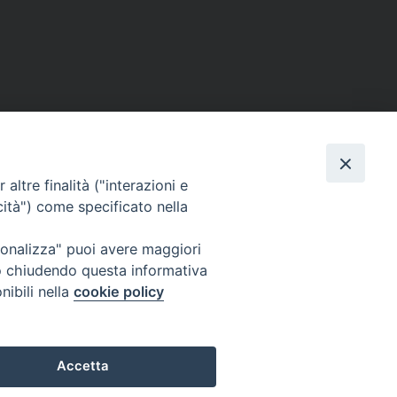
altre finalità ("interazioni e
cità") come specificato nella
ione Film
rsonalizza" puoi avere maggiori
atti
Credits
" o chiudendo questa informativa
acy Policy
nibili nella
cookie policy
Accetta