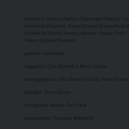
interpreti
:
Enrico Viarisio (l'avvocato Marini), Cl
Almirante (il padre), Paolo Stoppa (il marchese G
Ornella Da Vasto, Renato Alberini, Vasco Creti, 
Fabre, Gigliola Rosmino
genere
:
commedia
soggetto
:
Ciso Moratti e Mario Costa
sceneggiatura
:
Ciso Moratti e Gian Paolo Rosm
dialoghi
:
Dino Falconi
fotografia
:
Renato Del Frate
scenografia
:
Procopio Maioletti