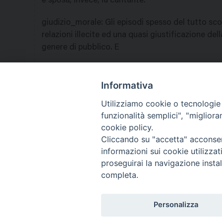
e sposa, invece, la cantante.
giudizio_morale
:
Gli episodi spesso del tutto scon
relazioni illecite ed una quasi giustificazione dell
genere di pubblico. E
nazione
:
Italia
Informativa
Utilizziamo cookie o tecnologie s
funzionalità semplici", "miglior
Co
cookie policy.
Cliccando su "accetta" acconsent
informazioni sui cookie utilizza
proseguirai la navigazione instal
completa.
Personalizza
Titolo
Ricerca Film - SerieTv