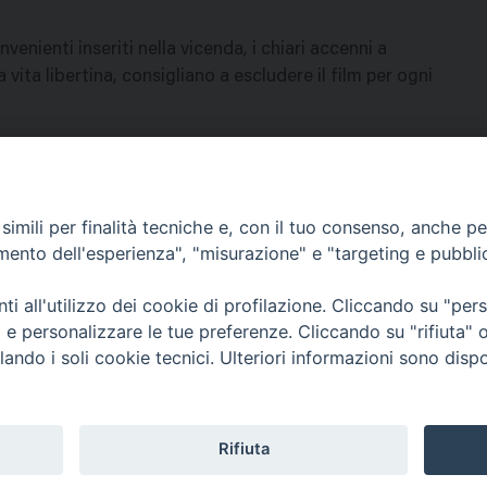
venienti inseriti nella vicenda, i chiari accenni a
a vita libertina, consigliano a escludere il film per ogni
imili per finalità tecniche e, con il tuo consenso, anche per 
amento dell'esperienza", "misurazione" e "targeting e pubbli
Contatti & Info
mmissione Nazionale Valutaz
i all'utilizzo dei cookie di profilazione. Cliccando su "pe
C.ne Aurelia, 50 – 00165 Roma
Cont
ti e personalizzare le tue preferenze. Cliccando su "rifiuta
Scrivi a: cnvf@chiesacattolica.it
Priv
lando i soli cookie tecnici. Ulteriori informazioni sono dispo
Rifiuta
Tematica
Cerca
Tutte