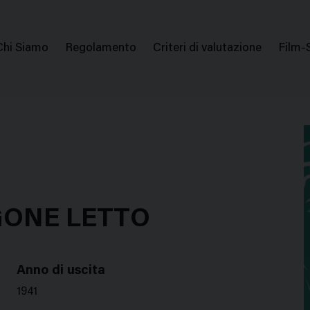
issione Nazionale Valutazione Film
Menu
Chi Siamo
Regolamento
Criteri di valutazione
Film-
di
navigazione
GONE LETTO
Anno di uscita
1941