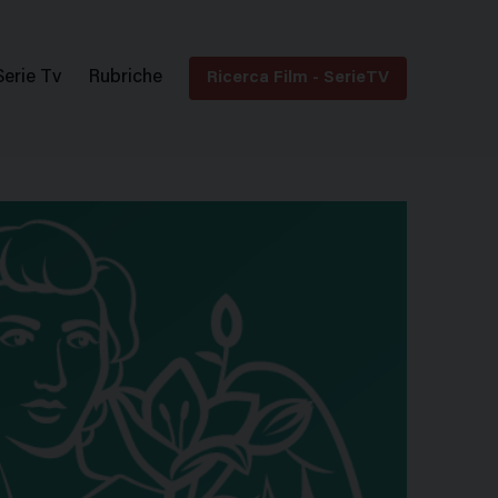
Serie Tv
Rubriche
Ricerca Film - SerieTV