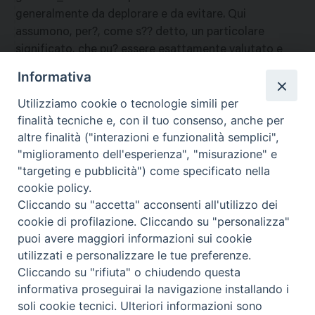
generalmente da deplorare e da evitare. Qui
assumono, per?, come s?? detto, un particolare
significato, che pu? essere esattamente valutato e
compreso soltanto da una limitata frazione del
Informativa
pubblico. La visione del film dev?essere quindi
Utilizziamo cookie o tecnologie simili per
riservata agli adulti di maturo giudizio. Ar
finalità tecniche e, con il tuo consenso, anche per
nazione
:
Stati Uniti
altre finalità ("interazioni e funzionalità semplici",
"miglioramento dell'esperienza", "misurazione" e
"targeting e pubblicità") come specificato nella
cookie policy.
Cliccando su "accetta" acconsenti all'utilizzo dei
cookie di profilazione. Cliccando su "personalizza"
puoi avere maggiori informazioni sui cookie
utilizzati e personalizzare le tue preferenze.
Cliccando su "rifiuta" o chiudendo questa
Contatti & Info
informativa proseguirai la navigazione installando i
C.ne Aurelia, 50 – 00165 Roma
soli cookie tecnici. Ulteriori informazioni sono