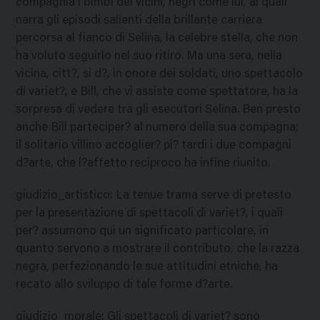
compagnia i bimbi dei vicini, negri come lui, ai quali
narra gli episodi salienti della brillante carriera
percorsa al fianco di Selina, la celebre stella, che non
ha voluto seguirlo nel suo ritiro. Ma una sera, nella
vicina, citt?, si d?, in onore dei soldati, uno spettacolo
di variet?, e Bill, che vi assiste come spettatore, ha la
sorpresa di vedere tra gli esecutori Selina. Ben presto
anche Bill parteciper? al numero della sua compagna;
il solitario villino accoglier? pi? tardi i due compagni
d?arte, che l?affetto reciproco ha infine riunito.
giudizio_artistico
:
La tenue trama serve di pretesto
per la presentazione di spettacoli di variet?, i quali
per? assumono qui un significato particolare, in
quanto servono a mostrare il contributo, che la razza
negra, perfezionando le sue attitudini etniche, ha
recato allo sviluppo di tale forme d?arte.
giudizio_morale
:
Gli spettacoli di variet? sono