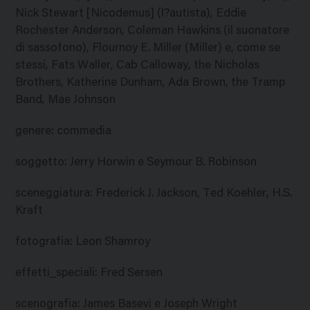
Nick Stewart [Nicodemus] (l?autista), Eddie
Rochester Anderson, Coleman Hawkins (il suonatore
di sassofono), Flournoy E. Miller (Miller) e, come se
stessi, Fats Waller, Cab Calloway, the Nicholas
Brothers, Katherine Dunham, Ada Brown, the Tramp
Band, Mae Johnson
genere
:
commedia
soggetto
:
Jerry Horwin e Seymour B. Robinson
sceneggiatura
:
Frederick J. Jackson, Ted Koehler, H.S.
Kraft
fotografia
:
Leon Shamroy
effetti_speciali
:
Fred Sersen
scenografia
:
James Basevi e Joseph Wright