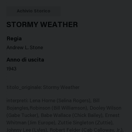
Google
Twitter
Facebook
Stampa
Plus
Achivio Storico
STORMY WEATHER
Regia
Andrew L. Stone
Anno di uscita
1943
titolo_originale
:
Stormy Weather
interpreti
:
Lena Horne (Selina Rogers), Bill
Bojangles,Robinson (Bill Williamson), Dooley Wilson
(Gabe Tucker), Babe Wallace (Chick Bailey), Ernest
Whitman (Jim Europe), Zuttie Singleton (Zuttie),
Johnny Lee (Lyles), Robert Felder (Cab Calloway, Jr.),