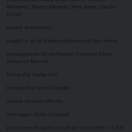
Fedele Gentile, Diana di San Marino, Michele
Malaspina, Renato Navarrini, Anna Arena, Claudio
Ermelli
genere
:
drammatico
soggetto
:
da un dramma ungherese di Jeno Hanos
sceneggiatura
:
Nicola Manzari, Ferruccio Cerio,
Domenico Meccoli
fotografia
:
Vaclav Vich
scenografia
:
Salvo D?Angelo
musica
:
Giovanni Militello
montaggio
:
Otello Colangeli
produzione
:
Antigono Donati per Sirena Film / I.C.A.R.