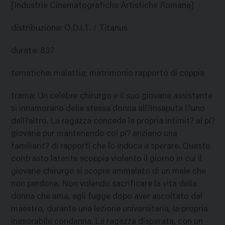
[Industrie Cinematografiche Artistiche Romane]
distribuzione
:
O.D.I.T. / Titanus
durata
:
83?
tematiche
:
malattia; matrimonio rapporto di coppia
trama
:
Un celebre chirurgo e il suo giovane assistente
si innamorano della stessa donna all?insaputa l?uno
dell?altro. La ragazza concede la propria intimit? al pi?
giovane pur mantenendo col pi? anziano una
familiarit? di rapporti che lo induce a sperare. Questo
contrasto latente scoppia violento il giorno in cui il
giovane chirurgo si scopre ammalato di un male che
non perdona. Non volendo sacrificare la vita della
donna che ama, egli fugge dopo aver ascoltato dal
maestro, durante una lezione universitaria, la propria
inesorabile condanna. La ragazza disperata, con un