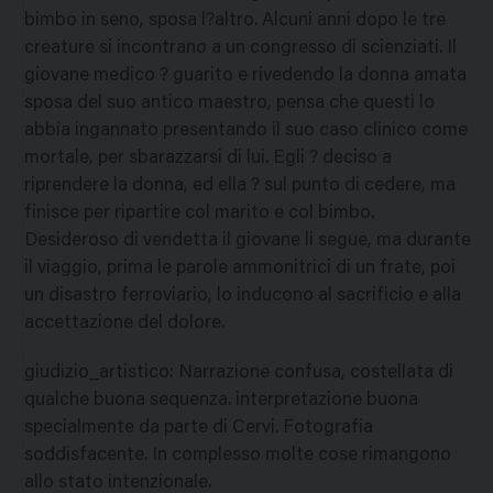
bimbo in seno, sposa l?altro. Alcuni anni dopo le tre
creature si incontrano a un congresso di scienziati. Il
giovane medico ? guarito e rivedendo la donna amata
sposa del suo antico maestro, pensa che questi lo
abbia ingannato presentando il suo caso clinico come
mortale, per sbarazzarsi di lui. Egli ? deciso a
riprendere la donna, ed ella ? sul punto di cedere, ma
finisce per ripartire col marito e col bimbo.
Desideroso di vendetta il giovane li segue, ma durante
il viaggio, prima le parole ammonitrici di un frate, poi
un disastro ferroviario, lo inducono al sacrificio e alla
accettazione del dolore.
giudizio_artistico
:
Narrazione confusa, costellata di
qualche buona sequenza. interpretazione buona
specialmente da parte di Cervi. Fotografia
soddisfacente. In complesso molte cose rimangono
allo stato intenzionale.