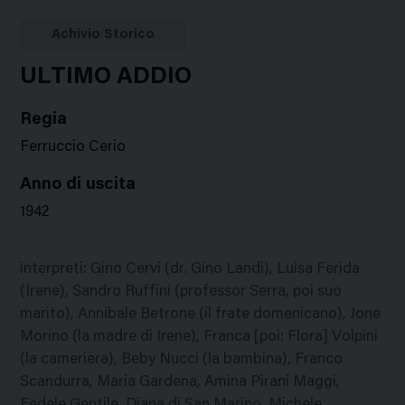
Google
Twitter
Facebook
Stampa
Plus
Achivio Storico
ULTIMO ADDIO
Regia
Ferruccio Cerio
Anno di uscita
1942
interpreti
:
Gino Cervi (dr. Gino Landi), Luisa Ferida
(Irene), Sandro Ruffini (professor Serra, poi suo
marito), Annibale Betrone (il frate domenicano), Jone
Morino (la madre di Irene), Franca [poi: Flora] Volpini
(la cameriera), Beby Nucci (la bambina), Franco
Scandurra, Maria Gardena, Amina Pirani Maggi,