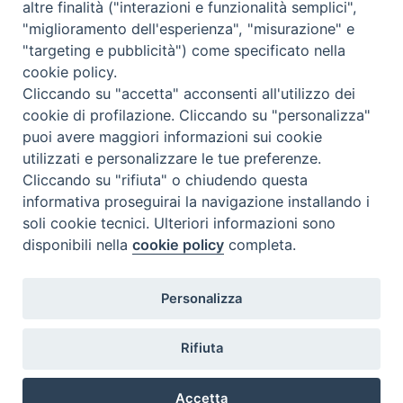
nazione
:
Ungheria
altre finalità ("interazioni e funzionalità semplici",
"miglioramento dell'esperienza", "misurazione" e
"targeting e pubblicità") come specificato nella
cookie policy.
Cliccando su "accetta" acconsenti all'utilizzo dei
cookie di profilazione. Cliccando su "personalizza"
puoi avere maggiori informazioni sui cookie
utilizzati e personalizzare le tue preferenze.
Cliccando su "rifiuta" o chiudendo questa
Contatti & Info
informativa proseguirai la navigazione installando i
C.ne Aurelia, 50 – 00165 Roma
soli cookie tecnici. Ulteriori informazioni sono
disponibili nella
cookie policy
completa.
Contatti
Credits
Scrivi a: cnvf@chiesacattolica.it
Personalizza
Privacy Policy
Rifiuta
Accetta