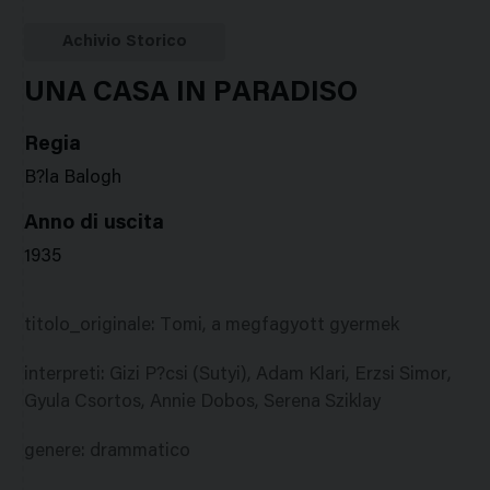
Google
Twitter
Facebook
Stampa
Plus
Achivio Storico
UNA CASA IN PARADISO
Regia
B?la Balogh
Anno di uscita
1935
titolo_originale
:
Tomi, a megfagyott gyermek
interpreti
:
Gizi P?csi (Sutyi), Adam Klari, Erzsi Simor,
Gyula Csortos, Annie Dobos, Serena Sziklay
genere
:
drammatico