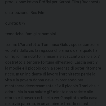
produzione
:
Istvan Erd?lyi per Karpat Film (Budapest)
distribuzione
:
Rex Film
durata
:
87?
tematiche
:
famiglia; bambini
trama
:
L?architetto Tommaso Galdy sposa contro la
volont? dello zio la ragazza che ama e dalla quale ha
un figlio, ma ridotto in miseria e scacciato dallo zio, ?
costretto a tentare fortuna all?estero. Lascia perci?
la moglie e il piccolo con la speranza di poter ritornare
ricco. In un incidente di lavoro l?architetto perde la
vita e la povera donna deve lavorar sodo per
mantenere decorosamente s? e il piccolo Tomi che la
adora. Ma la sua salute gi? minata non resiste allo
sforzo e il povero orfanello verr? ospitato nella casa
dello zio paterno, in un ambiente freddo ed ostile. Il