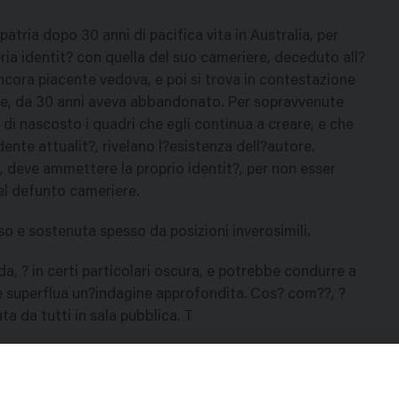
atria dopo 30 anni di pacifica vita in Australia, per
pria identit? con quella del suo cameriere, deceduto all?
ncora piacente vedova, e poi si trova in contestazione
ere, da 30 anni aveva abbandonato. Per sopravvenute
, di nascosto i quadri che egli continua a creare, e che
idente attualit?, rivelano l?esistenza dell?autore.
, deve ammettere la proprio identit?, per non esser
el defunto cameriere.
 e sostenuta spesso da posizioni inverosimili.
da, ? in certi particolari oscura, e potrebbe condurre a
se superflua un?indagine approfondita. Cos? com??, ?
a da tutti in sala pubblica. T