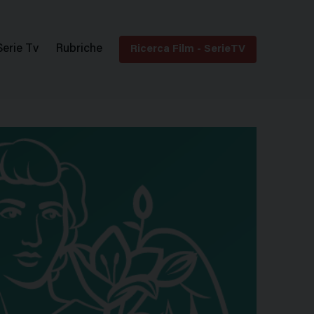
Serie Tv
Rubriche
Ricerca Film - SerieTV