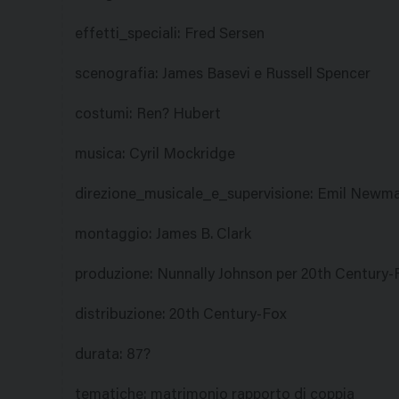
effetti_speciali
:
Fred Sersen
scenografia
:
James Basevi e Russell Spencer
costumi
:
Ren? Hubert
musica
:
Cyril Mockridge
direzione_musicale_e_supervisione
:
Emil Newm
montaggio
:
James B. Clark
produzione
:
Nunnally Johnson per 20th Century-
distribuzione
:
20th Century-Fox
durata
:
87?
tematiche
:
matrimonio rapporto di coppia