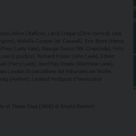
elds (Alice Challice), Laird Cregar (Clive Oxford), Una
ton), Melville Cooper (dr. Caswell), Eric Blore (Henry
iffies (Lady Vale), George Zucco (Mr. Crepitude), Fritz
Love (il giudice), Richard Fraser (John Leek), Edwin
sell (Harry Leek), Geoffrey Steele (Matthew Leek),
s Louden (il cancelliere del tribunale),Ian Wolfe
Craig (Aylmer), Leyland Hodgson (l?avvocato)
ale of These Days [1908] di Arnold Bennett