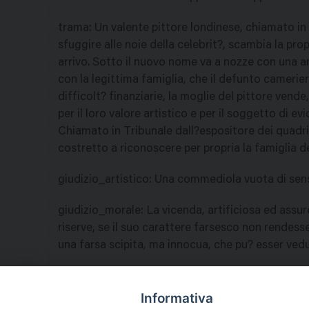
trama
:
Un valente pittore londinese, chiamato in p
sfuggire alle noie della celebrit?, scambia la pro
arrivo. Sotto il nuovo nome va a nozze con una a
con la legittima famiglia, che il defunto cameri
difficolt? finanziarie, la moglie del pittore vende
per il loro valore artistico e per il soggetto di ev
Chiamato in Tribunale dall?espositore dei quadri
costretto a riconoscere per propria la famiglia d
giudizio_artistico
:
Una commediola vuota di senso
giudizio_morale
:
La vicenda, artificiosa ed assur
riserve, se il suo carattere farsesco non rendes
una farsa scipita, ma innocua, che pu? esser vedut
nazione
:
Stati Uniti
Informativa