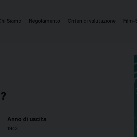
issione Nazionale Valutazione Film
Menu
Chi Siamo
Regolamento
Criteri di valutazione
Film-
di
navigazione
?
Anno di uscita
1943