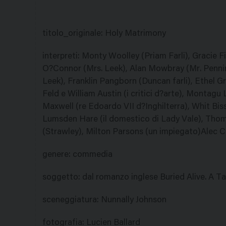
titolo_originale
:
Holy Matrimony
interpreti
:
Monty Woolley (Priam Farli), Gracie Fi
O?Connor (Mrs. Leek), Alan Mowbray (Mr. Penning
Leek), Franklin Pangborn (Duncan farli), Ethel Gr
Feld e William Austin (i critici d?arte), Montagu 
Maxwell (re Edoardo VII d?Inghilterra), Whit Bis
Lumsden Hare (il domestico di Lady Vale), Thoma
(Strawley), Milton Parsons (un impiegato)Alec 
genere
:
commedia
soggetto
:
dal romanzo inglese Buried Alive. A T
sceneggiatura
:
Nunnally Johnson
fotografia
:
Lucien Ballard