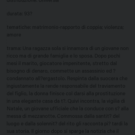
distribuzione
:
Universal
durata
:
93?
tematiche
:
matrimonio-rapporto di coppia; violenza;
amore
trama
:
Una ragazza sola si innamora di un giovane non
ricco ma di grande famiglia e lo sposa. Dopo pochi
mesi il marito, giocatore impenitente, stretto dal
bisogno di denaro, commette un assassinio ed ?
condannato all?ergastolo. Respinta dalla suocera che
ingiustamente la rende responsabile del traviamento
del figlio, la donna finisce col darsi alla prostituzione
in una elegante casa da t?. Quivi incontra, la vigilia di
Natale, un giovane ufficiale che la conduce con s? alla
messa di mezzanotte. Commossa dalla santit? del
luogo e dalla solennit? del rito gli racconta pi? tardi la
sua storia. Il giorno dopo si sparge la notizia che il