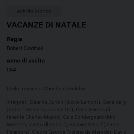
Google
Twitter
Facebook
Stampa
Plus
Achivio Storico
VACANZE DI NATALE
Regia
Robert Siodmak
Anno di uscita
1944
titolo_originale
:
Christmas Holiday
interpreti
:
Deanna Durbin (Jackie Lamont), Gene Kelly
(Robert Manette, suo marito), Dean Harens (il
tenente Charles Mason), Gale Sondergaard (Mrs.
Manette, madre di Robert), Richard Whorf (Simon
Fenimore), Gladys George (Valerie de Merode), David