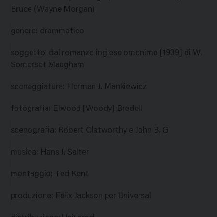
Bruce (Wayne Morgan)
genere
:
drammatico
soggetto
:
dal romanzo inglese omonimo [1939] di W.
Somerset Maugham
sceneggiatura
:
Herman J. Mankiewicz
fotografia
:
Elwood [Woody] Bredell
scenografia
:
Robert Clatworthy e John B. G
musica
:
Hans J. Salter
montaggio
:
Ted Kent
produzione
:
Felix Jackson per Universal