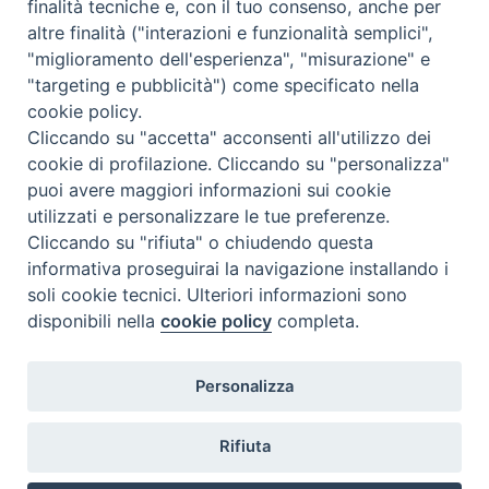
finalità tecniche e, con il tuo consenso, anche per
nazione
:
Stati Uniti
altre finalità ("interazioni e funzionalità semplici",
"miglioramento dell'esperienza", "misurazione" e
"targeting e pubblicità") come specificato nella
cookie policy.
Cliccando su "accetta" acconsenti all'utilizzo dei
cookie di profilazione. Cliccando su "personalizza"
puoi avere maggiori informazioni sui cookie
utilizzati e personalizzare le tue preferenze.
Cliccando su "rifiuta" o chiudendo questa
Contatti & Info
informativa proseguirai la navigazione installando i
C.ne Aurelia, 50 – 00165 Roma
soli cookie tecnici. Ulteriori informazioni sono
disponibili nella
cookie policy
completa.
Contatti
Credits
Scrivi a: cnvf@chiesacattolica.it
Personalizza
Privacy Policy
Rifiuta