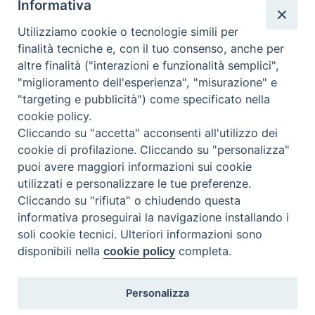
Informativa
penitenza, escludono nel modo pi? assoluto la visione
Utilizziamo cookie o tecnologie simili per
del film per ogni genere di pubblico.E
finalità tecniche e, con il tuo consenso, anche per
nazione
:
Germania
altre finalità ("interazioni e funzionalità semplici",
"miglioramento dell'esperienza", "misurazione" e
"targeting e pubblicità") come specificato nella
cookie policy.
Cliccando su "accetta" acconsenti all'utilizzo dei
cookie di profilazione. Cliccando su "personalizza"
puoi avere maggiori informazioni sui cookie
utilizzati e personalizzare le tue preferenze.
Cliccando su "rifiuta" o chiudendo questa
Contatti & Info
informativa proseguirai la navigazione installando i
C.ne Aurelia, 50 – 00165 Roma
soli cookie tecnici. Ulteriori informazioni sono
disponibili nella
cookie policy
completa.
Contatti
Credits
Scrivi a: cnvf@chiesacattolica.it
Personalizza
Privacy Policy