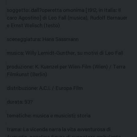
soggetto
:
dall?operetta omonima [1912, in Italia: Il
caro Agostino] di Leo Fall (musica), Rudolf Bernauer
e Ernst Welisch (testo)
sceneggiatura
:
Hans Sassmann
musica
:
Willy Lernidt-Gunther, su motivi di Leo Fall
produzione
:
K. Kuenzel per Wien-Film (Wien) / Terra
Filmkunst (Berlin)
distribuzione
:
A.C.I. / Europa Film
durata
:
93?
tematiche
:
musica e musicisti; storia
trama
:
La vicenda narra la vita avventurosa di