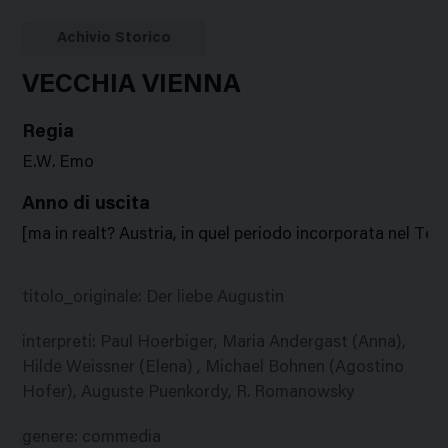
Google
Twitter
Facebook
Stampa
Plus
Achivio Storico
VECCHIA VIENNA
Regia
E.W. Emo
Anno di uscita
[ma in realt? Austria, in quel periodo incorporata nel Te
titolo_originale
:
Der liebe Augustin
interpreti
:
Paul Hoerbiger, Maria Andergast (Anna),
Hilde Weissner (Elena) , Michael Bohnen (Agostino
Hofer), Auguste Puenkordy, R. Romanowsky
genere
:
commedia