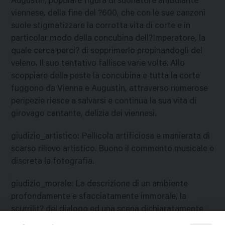
Augustin, popolare figura di suonatore ambulante
viennese, della fine del ?600, che con le sue canzoni
suole stigmatizzare la corrotta vita di corte e in
particolar modo della concubina dell?Imperatore, la
quale cerca perci? di sopprimerlo propinandogli del
veleno. Il suo tentativo fallisce varie volte. Allo
scoppiare della peste la concubina e tutta la corte
fuggono da Vienna e Augustin, attraverso numerose
peripezie riesce a salvarsi e continua la sua vita di
girovago cantante, delizia dei viennesi.
giudizio_artistico
:
Pellicola artificiosa e manierata di
scarso rilievo artistico. Buono il commento musicale e
discreta la fotografia.
giudizio_morale
:
La descrizione di un ambiente
profondamente e sfacciatamente immorale, la
scurrilit? del dialogo ed una scena dichiaratamente
irriverente verso i pi? sani sentimenti di espiazione e di