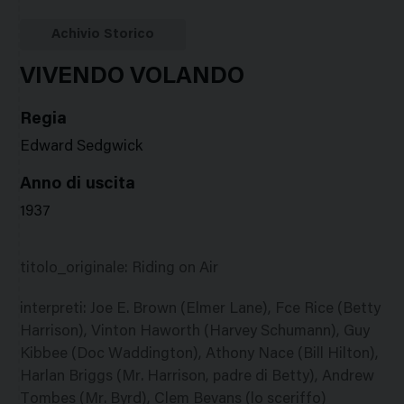
Google
Twitter
Facebook
Stampa
Plus
Achivio Storico
VIVENDO VOLANDO
Regia
Edward Sedgwick
Anno di uscita
1937
titolo_originale
:
Riding on Air
interpreti
:
Joe E. Brown (Elmer Lane), Fce Rice (Betty
Harrison), Vinton Haworth (Harvey Schumann), Guy
Kibbee (Doc Waddington), Athony Nace (Bill Hilton),
Harlan Briggs (Mr. Harrison, padre di Betty), Andrew
Tombes (Mr. Byrd), Clem Bevans (lo sceriffo)