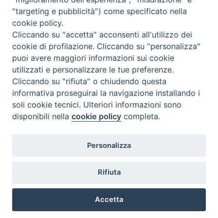
"targeting e pubblicità") come specificato nella
cookie policy.
Cliccando su "accetta" acconsenti all'utilizzo dei
cookie di profilazione. Cliccando su "personalizza"
puoi avere maggiori informazioni sui cookie
utilizzati e personalizzare le tue preferenze.
Cliccando su "rifiuta" o chiudendo questa
Contatti & Info
informativa proseguirai la navigazione installando i
C.ne Aurelia, 50 – 00165 Roma
soli cookie tecnici. Ulteriori informazioni sono
disponibili nella
cookie policy
completa.
Contatti
Credits
Scrivi a: cnvf@chiesacattolica.it
Personalizza
Privacy Policy
Rifiuta
Accetta
Ricerca Film - SerieTV