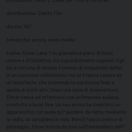
produzione
:
David L. Loew per Trinity Pictures
distribuzione
:
Zenith Film
durata
:
58?
tematiche
:
amore; mass-media
trama
:
Elmer Lane ? un giornalista pieno di buon
umore e d?iniziativa, ma inguaribilmente ingenuo. Egli
ha la fortuna di vincere il premio di cinquemila dollari
in un concorso radiofonico; ma se li lascia carpire da
un lestofante, che sorprende la sua buona fede e
quella di molti altri. Dopo una serie di disavventure,
Elmer riesce ad affermarsi con un?impresa audace,
condotta a buon fine. Un suo amico ha inventato un
apparecchio, col quale pu? guidare, da terra, mediante
la radio, un aeroplano in volo. Bench? poco pratico di
pilotaggio, Elmer monta da solo sull?aereoplano dell?