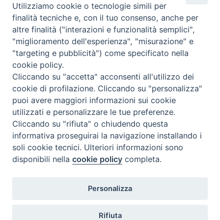
Utilizziamo cookie o tecnologie simili per
inquadrature non proprio convenienti. C
finalità tecniche e, con il tuo consenso, anche per
nazione
:
Stati Uniti
altre finalità ("interazioni e funzionalità semplici",
"miglioramento dell'esperienza", "misurazione" e
"targeting e pubblicità") come specificato nella
cookie policy.
Cliccando su "accetta" acconsenti all'utilizzo dei
cookie di profilazione. Cliccando su "personalizza"
puoi avere maggiori informazioni sui cookie
utilizzati e personalizzare le tue preferenze.
Cliccando su "rifiuta" o chiudendo questa
Contatti & Info
informativa proseguirai la navigazione installando i
C.ne Aurelia, 50 – 00165 Roma
soli cookie tecnici. Ulteriori informazioni sono
disponibili nella
cookie policy
completa.
Contatti
Credits
Scrivi a: cnvf@chiesacattolica.it
Personalizza
Privacy Policy
Rifiuta