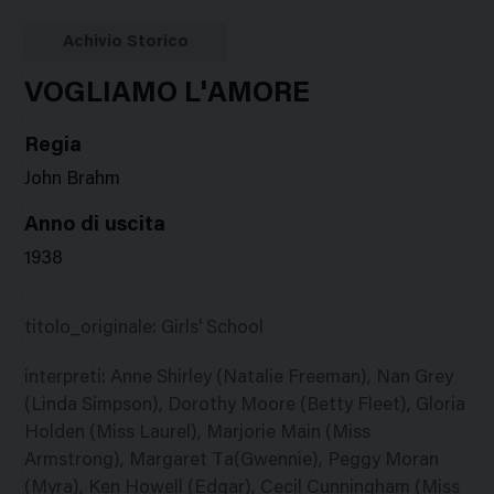
Google
Twitter
Facebook
Stampa
Plus
Achivio Storico
VOGLIAMO L'AMORE
Regia
John Brahm
Anno di uscita
1938
titolo_originale
:
Girls' School
interpreti
:
Anne Shirley (Natalie Freeman), Nan Grey
(Linda Simpson), Dorothy Moore (Betty Fleet), Gloria
Holden (Miss Laurel), Marjorie Main (Miss
Armstrong), Margaret Ta(Gwennie), Peggy Moran
(Myra), Ken Howell (Edgar), Cecil Cunningham (Miss