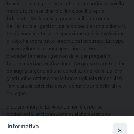
tennis del collegio stesso, che la romantica fanciulla
ha voluto fare al chiaro di luna con il proprio
fidanzato. Ma la cosa è grave per il buon nome
dell'istituto e i genitori della colpevole sono chiamati.
Essi vivono in stato di separazione ed è la rivelazione
di ciò che sopra tutto preoccupa l'accusata. La capo
classe, allora, si preoccupa di incontrare
precedentemente i genitori di lei per pregarli di
fingere una riappacificazione. Da questo spunto i due
coniugi giungono ad una conciliazione reale. La loro
gratitudine ottiene che la brava figliuola riconquisti
l'amicizia di colei che aveva denunciato e delle altre
colleghe.
giudizio_morale
:
La vicenda non è di per sé
deplorevole, anzi comporta qualche notazione
positiva; e consente, pertanto, di ammettere la
Informativa
visione del film in pubblica sala non ostante alcune