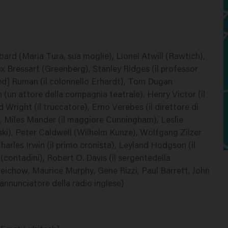
ard (Maria Tura, sua moglie), Lionel Atwill (Rawtich),
ix Bressart (Greenberg), Stanley Ridges (il professor
ried] Ruman (il colonnello Erhardt), Tom Dugan
(un attore della compagnia teatrale), Henry Victor (il
right (il truccatore), Erno Verebes (il direttore di
), Miles Mander (il maggiore Cunningham), Leslie
arski), Peter Caldwell (Wilhelm Kunze), Wolfgang Zilzer
harles Irwin (il primo cronista), Leyland Hodgson (il
(contadini), Robert O. Davis (il sergentedella
eichow, Maurice Murphy, Gene Rizzi, Paul Barrett, John
?annunciatore della radio inglese)