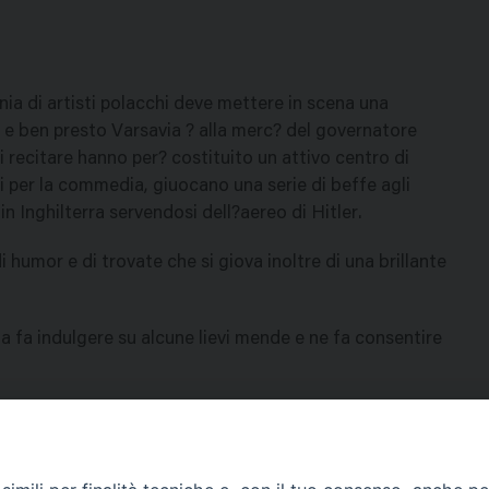
nia di artisti polacchi deve mettere in scena una
 e ben presto Varsavia ? alla merc? del governatore
 recitare hanno per? costituito un attivo centro di
i per la commedia, giuocano una serie di beffe agli
in Inghilterra servendosi dell?aereo di Hitler.
humor e di trovate che si giova inoltre di una brillante
a fa indulgere su alcune lievi mende e ne fa consentire