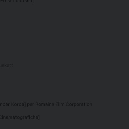
 Ernst Lubitsch]
unkett
ander Korda] per Romaine Film Corporation
e Cinematografiche]