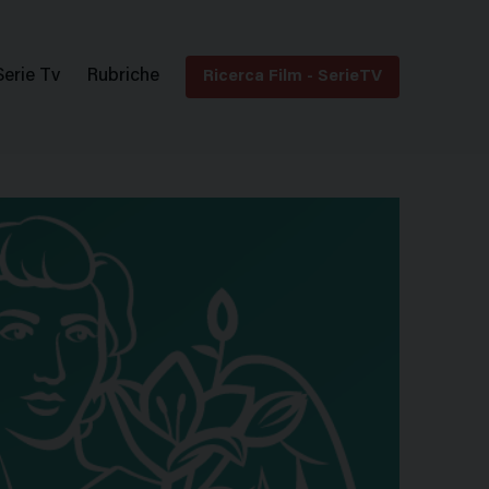
Serie Tv
Rubriche
Ricerca Film - SerieTV