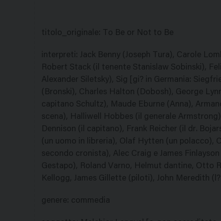
titolo_originale
:
To Be or Not to Be
interpreti
:
Jack Benny (Joseph Tura), Carole Lomb
Robert Stack (il tenente Stanislaw Sobinski), Fel
Alexander Siletsky), Sig [gi? in Germania: Siegf
(Bronski), Charles Halton (Dobosh), George Lynn 
capitano Schultz), Maude Eburne (Anna), Armand W
scena), Halliwell Hobbes (il generale Armstrong
Dennison (il capitano), Frank Reicher (il dr. Boj
(un uomo in libreria), Olaf Hytten (un polacco), C
secondo cronista), Alec Craig e James Finlayson 
Gestapo), Roland Varno, Helmut dantine, Otto R
Kellogg, James Gillette (piloti), John Meredith (l
genere
:
commedia