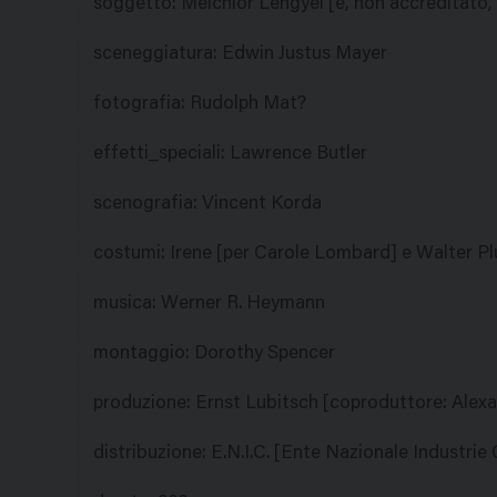
soggetto
:
Melchior Lengyel [e, non accreditato,
sceneggiatura
:
Edwin Justus Mayer
fotografia
:
Rudolph Mat?
effetti_speciali
:
Lawrence Butler
scenografia
:
Vincent Korda
costumi
:
Irene [per Carole Lombard] e Walter Pl
musica
:
Werner R. Heymann
montaggio
:
Dorothy Spencer
produzione
:
Ernst Lubitsch [coproduttore: Alex
distribuzione
:
E.N.I.C. [Ente Nazionale Industri