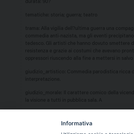
durata
:
90?
tematiche
:
storia; guerra; teatro
trama
:
Alla vigilia dell?ultima guerra una compag
commedia anti-nazista, ma gli eventi precipitano
tedesco. Gli artisti che hanno dovuto smettere di
resistenza e grazie ai costumi che avevano pront
oppressori riuscendo alla fine a mettersi in salvo 
giudizio_artistico
:
Commedia parodistica ricca di 
interpretazione.
giudizio_morale
:
Il carattere comico della vicend
la visione a tutti in pubblica sala. A
nazione
:
Stati Uniti
Informativa