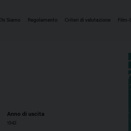
issione Nazionale Valutazione Film
Menu
Chi Siamo
Regolamento
Criteri di valutazione
Film-
di
navigazione
Anno di uscita
1942